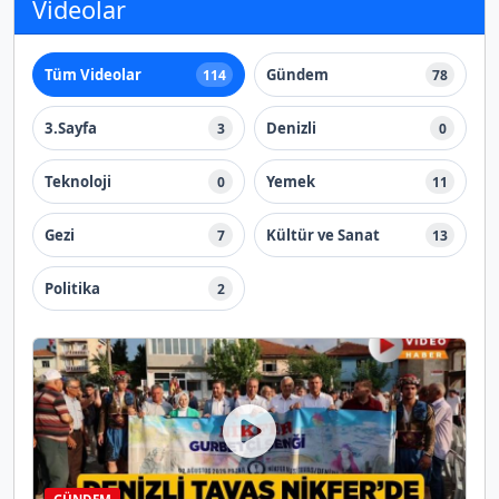
Videolar
Tüm Videolar
Gündem
114
78
3.Sayfa
Denizli
3
0
Teknoloji
Yemek
0
11
Gezi
Kültür ve Sanat
7
13
Politika
2