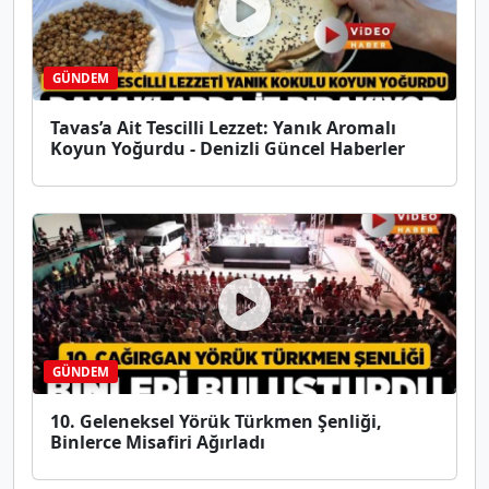
GÜNDEM
Tavas’a Ait Tescilli Lezzet: Yanık Aromalı
Koyun Yoğurdu - Denizli Güncel Haberler
GÜNDEM
10. Geleneksel Yörük Türkmen Şenliği,
Binlerce Misafiri Ağırladı