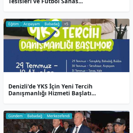
Tesisleri ve Futbol Sahas...
Eğitim
Acıpayam
Babadağ
+5
Denizli'de YKS İçin Yeni Tercih
Danışmanlığı Hizmeti Başlatı...
Gündem
Babadağ
Merkezefendi