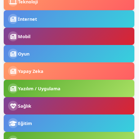
Teknoloji
İnternet
Mobil
Oyun
Yapay Zeka
Yazılım / Uygulama
Sağlık
Eğitim