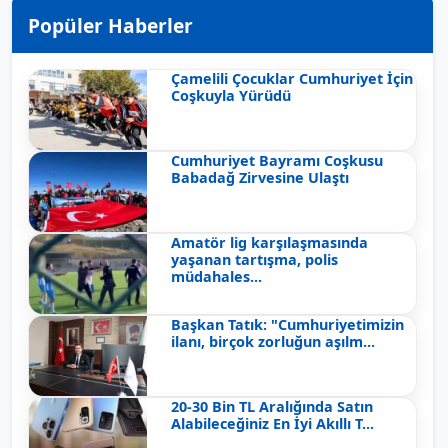
Popüler Haberler
Çamelili Çocuklar Cumhuriyet İçin
Coşkuyla Yürüdü
Cumhuriyet Bayramı Coşkusu
Babadağ Zirvesine Ulaştı
Amatör lig karşılaşmasında
yaşanan tartışma, polis
müdahales...
Başkan Tatık: "Cumhuriyetimizin
ilanı, birçok zorluğun aşılm...
20-30 Bin TL Aralığında Satın
Alabileceğiniz En İyi Akıllı T...