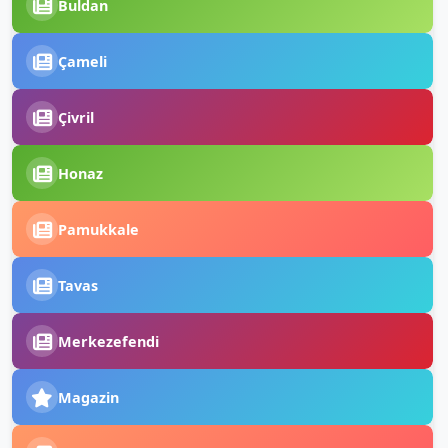
Buldan
Çameli
Çivril
Honaz
Pamukkale
Tavas
Merkezefendi
Magazin