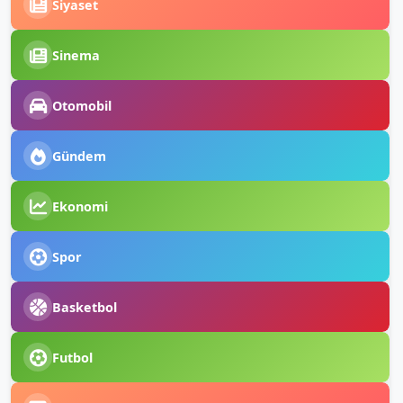
Siyaset
Sinema
Otomobil
Gündem
Ekonomi
Spor
Basketbol
Futbol