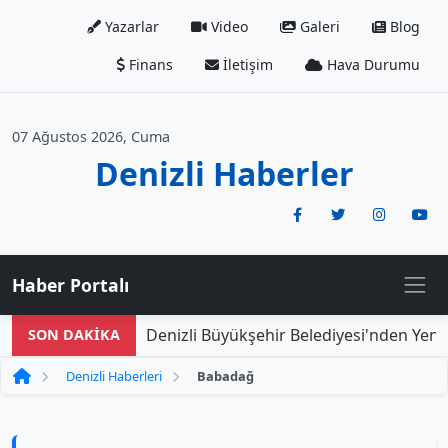
Yazarlar
Video
Galeri
Blog
Finans
İletişim
Hava Durumu
07 Ağustos 2026, Cuma
Denizli Haberler
Haber Portalı
Denizli Büyükşehir Belediyesi'nden Yeni Do
SON DAKİKA
Denizli Haberleri
Babadağ