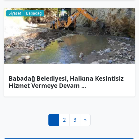
Siyaset
Babadağ
Babadağ Belediyesi, Halkına Kesintisiz
Hizmet Vermeye Devam ...
1
2
3
»