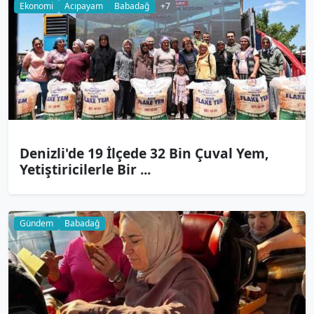
Ekonomi
Acıpayam
Babadağ
+7
Denizli'de 19 İlçede 32 Bin Çuval Yem,
Yetiştiricilerle Bir ...
Gündem
Babadağ