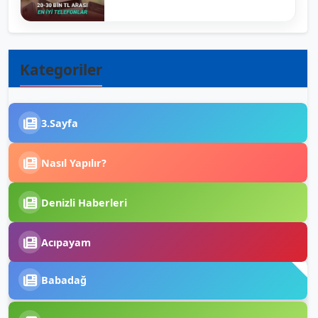
Kategoriler
3.Sayfa
Nasıl Yapılır?
Denizli Haberleri
Acıpayam
Babadağ