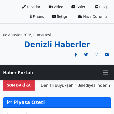
Yazarlar
Video
Galeri
Blog
Finans
İletişim
Hava Durumu
08 Ağustos 2026, Cumartesi
Denizli Haberler
Haber Portalı
Denizli Büyükşehir Belediyesi'nden Yen
SON DAKİKA
Piyasa Özeti