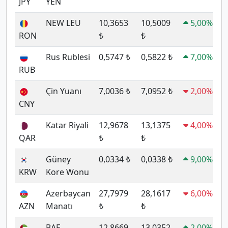
JPY
YEN
NEW LEU
10,3653
10,5009
5,00%
RON
₺
₺
Rus Rublesi
0,5747 ₺
0,5822 ₺
7,00%
RUB
Çin Yuanı
7,0036 ₺
7,0952 ₺
2,00%
CNY
Katar Riyali
12,9678
13,1375
4,00%
QAR
₺
₺
Güney
0,0334 ₺
0,0338 ₺
9,00%
KRW
Kore Wonu
Azerbaycan
27,7979
28,1617
6,00%
AZN
Manatı
₺
₺
BAE
12,8669
13,0352
2,00%