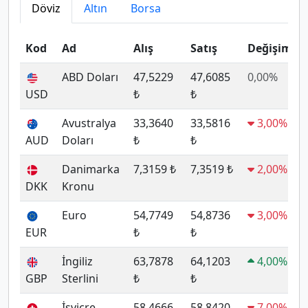
Döviz
Altın
Borsa
Kod
Ad
Alış
Satış
Değişim
ABD Doları
47,5229
47,6085
0,00%
USD
₺
₺
Avustralya
33,3640
33,5816
3,00%
AUD
Doları
₺
₺
Danimarka
7,3159 ₺
7,3519 ₺
2,00%
DKK
Kronu
Euro
54,7749
54,8736
3,00%
EUR
₺
₺
İngiliz
63,7878
64,1203
4,00%
GBP
Sterlini
₺
₺
İsviçre
58,4666
58,8420
7,00%