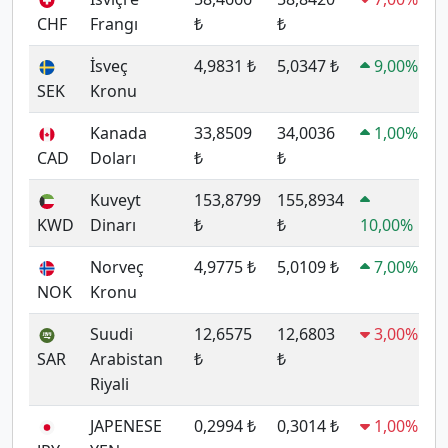
CHF
Frangı
₺
₺
İsveç
4,9831 ₺
5,0347 ₺
9,00%
SEK
Kronu
Kanada
33,8509
34,0036
1,00%
CAD
Doları
₺
₺
Kuveyt
153,8799
155,8934
KWD
Dinarı
₺
₺
10,00%
Norveç
4,9775 ₺
5,0109 ₺
7,00%
NOK
Kronu
Suudi
12,6575
12,6803
3,00%
SAR
Arabistan
₺
₺
Riyali
JAPENESE
0,2994 ₺
0,3014 ₺
1,00%