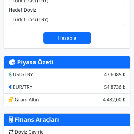
Hedef Döviz
Hesapla
Piyasa Özeti
USD/TRY
47,6085 ₺
EUR/TRY
54,8736 ₺
Gram Altın
4.432,00 ₺
Finans Araçları
Döviz Çevirici