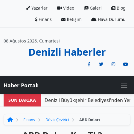
Yazarlar
Video
Galeri
Blog
Finans
İletişim
Hava Durumu
08 Ağustos 2026, Cumartesi
Denizli Haberler
Haber Portalı
Denizli Büyükşehir Belediyesi'nden Yeni 
SON DAKİKA
Finans
Döviz Çevirici
ABD Doları