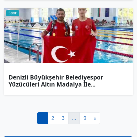
Spor
Denizli Büyükşehir Belediyespor
Yüzücüleri Altın Madalya İle...
1
2
3
...
9
»