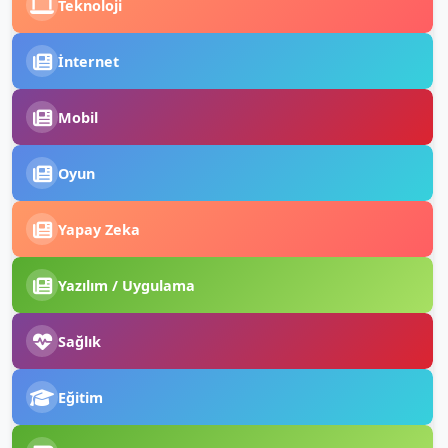
Teknoloji
İnternet
Mobil
Oyun
Yapay Zeka
Yazılım / Uygulama
Sağlık
Eğitim