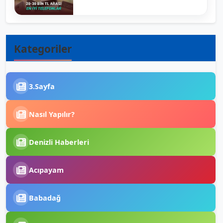
Kategoriler
3.Sayfa
Nasıl Yapılır?
Denizli Haberleri
Acıpayam
Babadağ