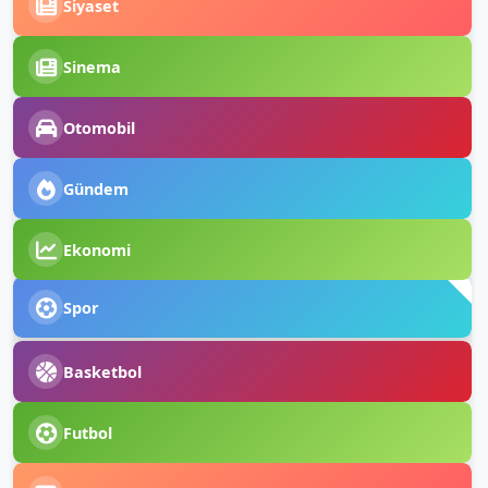
Siyaset
Sinema
Otomobil
Gündem
Ekonomi
Spor
Basketbol
Futbol