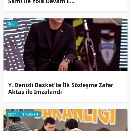
Sami İle Yola Devam E...
Spor
Y. Denizli Basket'te İlk Sözleşme Zafer
Aktaş ile İmzalandı
Spor
Pamukkale