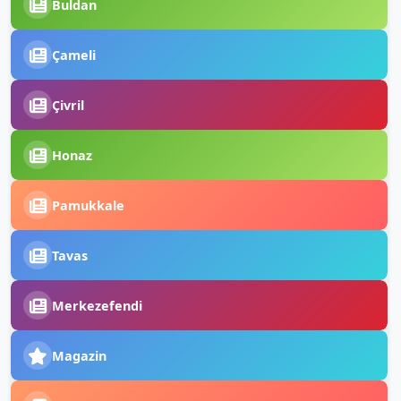
Buldan
Çameli
Çivril
Honaz
Pamukkale
Tavas
Merkezefendi
Magazin