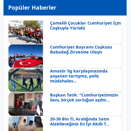
Popüler Haberler
Çamelili Çocuklar Cumhuriyet İçin
Coşkuyla Yürüdü
Cumhuriyet Bayramı Coşkusu
Babadağ Zirvesine Ulaştı
Amatör lig karşılaşmasında
yaşanan tartışma, polis
müdahales...
Başkan Tatık: "Cumhuriyetimizin
ilanı, birçok zorluğun aşılm...
20-30 Bin TL Aralığında Satın
Alabileceğiniz En İyi Akıllı T...