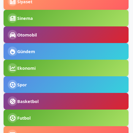
Siyaset
Sinema
Otomobil
Gündem
Ekonomi
Spor
Basketbol
Futbol