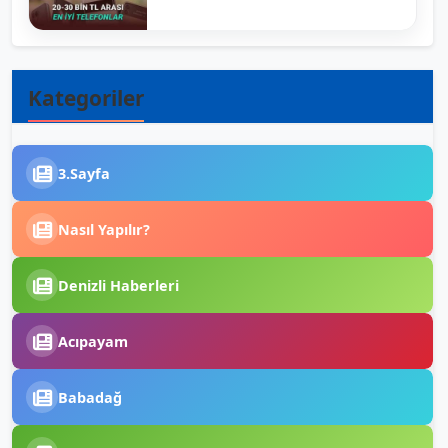
Kategoriler
3.Sayfa
Nasıl Yapılır?
Denizli Haberleri
Acıpayam
Babadağ