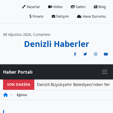
Yazarlar
Video
Galeri
Blog
Finans
İletişim
Hava Durumu
08 Ağustos 2026, Cumartesi
Denizli Haberler
Haber Portalı
Denizli Büyükşehir Belediyesi'nden Yeni Do
SON DAKİKA
Eğitim