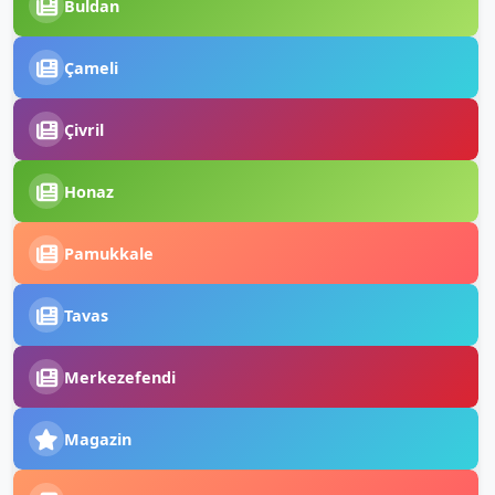
Buldan
Çameli
Çivril
Honaz
Pamukkale
Tavas
Merkezefendi
Magazin