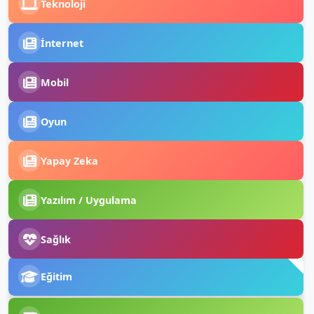
Teknoloji
İnternet
Mobil
Oyun
Yapay Zeka
Yazılım / Uygulama
Sağlık
Eğitim