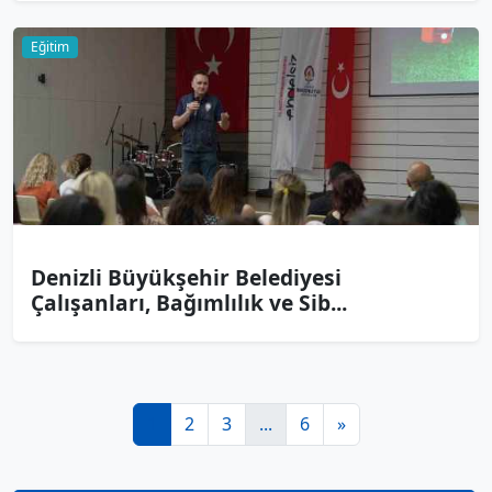
Eğitim
Denizli Büyükşehir Belediyesi
Çalışanları, Bağımlılık ve Sib...
1
2
3
...
6
»