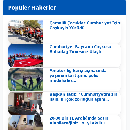
Popüler Haberler
Çamelili Çocuklar Cumhuriyet İçin
Coşkuyla Yürüdü
Cumhuriyet Bayramı Coşkusu
Babadağ Zirvesine Ulaştı
Amatör lig karşılaşmasında
yaşanan tartışma, polis
müdahales...
Başkan Tatık: "Cumhuriyetimizin
ilanı, birçok zorluğun aşılm...
20-30 Bin TL Aralığında Satın
Alabileceğiniz En İyi Akıllı T...