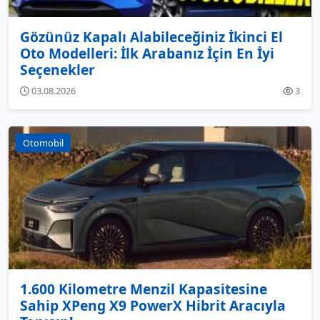
Gözünüz Kapalı Alabileceğiniz İkinci El
Oto Modelleri: İlk Arabanız İçin En İyi
Seçenekler
03.08.2026
3
Otomobil
1.600 Kilometre Menzil Kapasitesine
Sahip XPeng X9 PowerX Hibrit Aracıyla