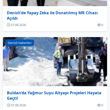
Denizli'de Yapay Zeka ile Donatılmış MR Cihazı
Açıldı
07.08.2026
0
Denizli Haberleri
Buldan’da Yağmur Suyu Altyapı Projeleri Hayata
Geçti!
07.08.2026
0