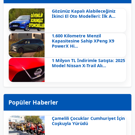
Gözünüz Kapalı Alabileceğiniz
İkinci El Oto Modelleri: İlk A...
1.600 Kilometre Menzil
Kapasitesine Sahip XPeng X9
PowerX Hi...
1 Milyon TL İndirimle Satışta: 2025
Model Nissan X-Trail Alı...
Popüler Haberler
Çamelili Çocuklar Cumhuriyet İçin
Coşkuyla Yürüdü