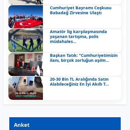
Cumhuriyet Bayramı Coşkusu
Babadağ Zirvesine Ulaştı
Amatör lig karşılaşmasında
yaşanan tartışma, polis
müdahales...
Başkan Tatık: "Cumhuriyetimizin
ilanı, birçok zorluğun aşılm...
20-30 Bin TL Aralığında Satın
Alabileceğiniz En İyi Akıllı T...
Anket