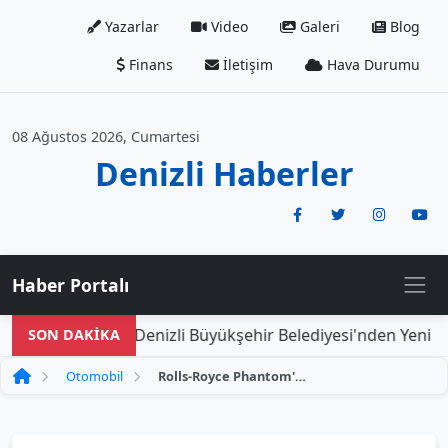
Yazarlar
Video
Galeri
Blog
Finans
İletişim
Hava Durumu
08 Ağustos 2026, Cumartesi
Denizli Haberler
Haber Portalı
Denizli Büyükşehir Belediyesi'nden Yeni Doğa
SON DAKİKA
Otomobil
Rolls-Royce Phantom'un 100. Yılına Özel Versiyonu: İçinde Yaşamak İsteyeceğiniz Lüks Deneyim