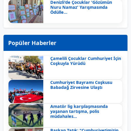
Denizli'de Çocuklar 'Gözümün
Nuru Namaz' Yarışmasında
Ödülle...
Popüler Haberler
Çamelili Çocuklar Cumhuriyet İçin
Coşkuyla Yürüdü
Cumhuriyet Bayramı Coşkusu
Babadağ Zirvesine Ulaştı
Amatör lig karşılaşmasında
yaşanan tartışma, polis
müdahales...
Başkan Tatık: "Cumhuriyetimizin