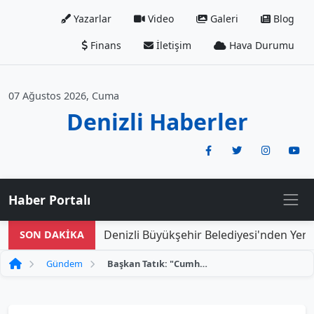
Yazarlar
Video
Galeri
Blog
Finans
İletişim
Hava Durumu
07 Ağustos 2026, Cuma
Denizli Haberler
Haber Portalı
Denizli Büyükşehir Belediyesi'nden Yeni D
SON DAKİKA
Gündem
Başkan Tatık: "Cumhuriyetimizin ilanı, birçok zorluğun aşılmasıyla kazanılmış büyük bir başarıdır"