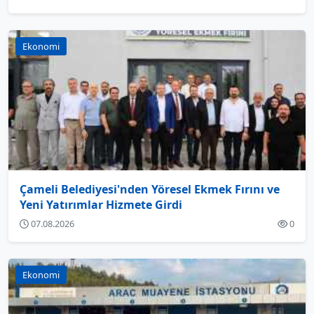
Ekonomi
Çameli Belediyesi'nden Yöresel Ekmek Fırını ve
Yeni Yatırımlar Hizmete Girdi
07.08.2026
0
Ekonomi