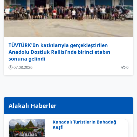
TÜVTÜRK'ün katkılarıyla gerçekleştirilen
Anadolu Dostluk Rallisi'nde birinci etabın
sonuna gelindi
07.08.2026
0
Alakalı Haberler
Kanadalı Turistlerin Babadağ
Keşfi