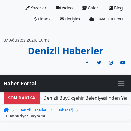
Yazarlar
Video
Galeri
Blog
Finans
İletişim
Hava Durumu
07 Ağustos 2026, Cuma
Denizli Haberler
Haber Portalı
Denizli Büyükşehir Belediyesi'nden Yeni D
SON DAKİKA
Denizli Haberleri
Babadağ
Cumhuriyet Bayramı Coşkusu Babadağ Zirvesine Ulaştı