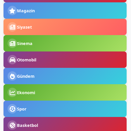
Magazin
Siyaset
Sinema
Otomobil
Gündem
Ekonomi
Spor
Basketbol