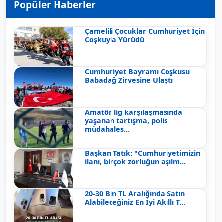
Popüler Haberler
Çamelili Çocuklar Cumhuriyet İçin
Coşkuyla Yürüdü
Cumhuriyet Bayramı Coşkusu
Babadağ Zirvesine Ulaştı
Amatör lig karşılaşmasında
yaşanan tartışma, polis
müdahales...
Başkan Tatık: "Cumhuriyetimizin
ilanı, birçok zorluğun aşılm...
20-30 Bin TL Aralığında Satın
Alabileceğiniz En İyi Akıllı T...