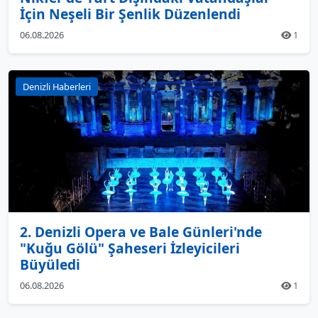
İçin Neşeli Bir Şenlik Düzenlendi
06.08.2026
1
Denizli Haberleri
2. Denizli Opera ve Bale Günleri'nde
"Kuğu Gölü" Şaheseri İzleyicileri
Büyüledi
06.08.2026
1