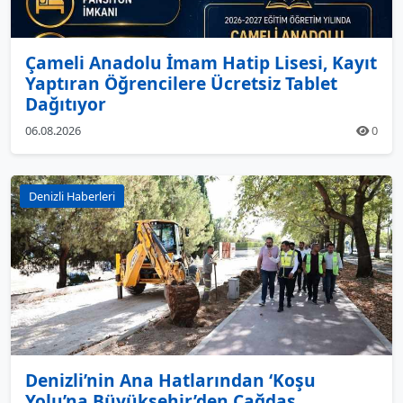
Çameli Anadolu İmam Hatip Lisesi, Kayıt
Yaptıran Öğrencilere Ücretsiz Tablet
Dağıtıyor
06.08.2026
0
Denizli Haberleri
Denizli’nin Ana Hatlarından ‘Koşu
Yolu’na Büyükşehir’den Çağdaş