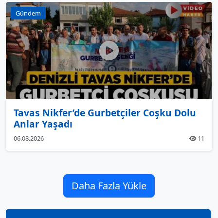
Gündem
Tavas Nikfer’de Gurbetçiler Coşku Dolu
Anlar Yaşadı
06.08.2026
11
Daha Fazla Yükle