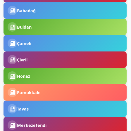
Babadağ
Buldan
Çameli
Çivril
Honaz
Pamukkale
Tavas
Merkezefendi