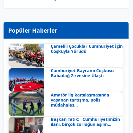
Popüler Haberler
Çamelili Çocuklar Cumhuriyet İçin
Coşkuyla Yürüdü
Cumhuriyet Bayramı Coşkusu
Babadağ Zirvesine Ulaştı
Amatör lig karşılaşmasında
yaşanan tartışma, polis
müdahales...
Başkan Tatık: "Cumhuriyetimizin
ilanı, birçok zorluğun aşılm...