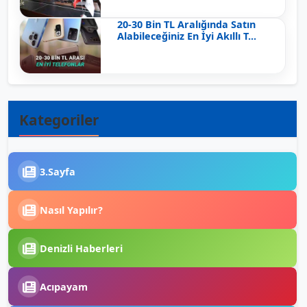
20-30 Bin TL Aralığında Satın
Alabileceğiniz En İyi Akıllı T...
Kategoriler
3.Sayfa
Nasıl Yapılır?
Denizli Haberleri
Acıpayam