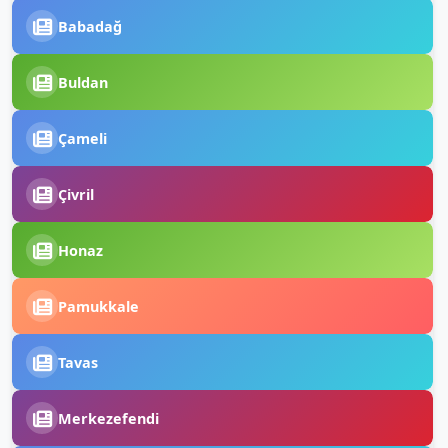
Babadağ
Buldan
Çameli
Çivril
Honaz
Pamukkale
Tavas
Merkezefendi