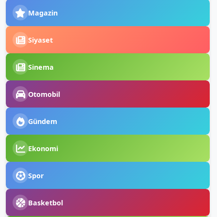
Magazin
Siyaset
Sinema
Otomobil
Gündem
Ekonomi
Spor
Basketbol