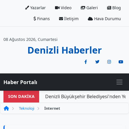
Yazarlar
Video
Galeri
Blog
Finans
İletişim
Hava Durumu
08 Ağustos 2026, Cumartesi
Denizli Haberler
Haber Portalı
Denizli Büyükşehir Belediyesi'nden Yeni
SON DAKİKA
Teknoloji
İnternet