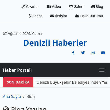
Yazarlar
Video
Galeri
Blog
Finans
İletişim
Hava Durumu
07 Ağustos 2026, Cuma
Denizli Haberler
Haber Portalı
Denizli Büyükşehir Belediyesi'nden Yeni D
SON DAKİKA
Ana Sayfa
Blog
Blog Yazıları