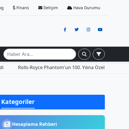
og
Finans
İletişim
Hava Durumu
Rolls-Royce Phantom'un 100. Yılına Özel Versiyonu: İ
Kategoriler
Hesaplama Rehberi