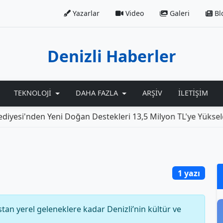
Yazarlar
Video
Galeri
Bl
Denizli Haberler
TEKNOLOJI
DAHA FAZLA
ARŞIV
İLETIŞIM
yesi'nden Yeni Doğan Destekleri 13,5 Milyon TL'ye Yükseldi
1 yazı
an yerel geleneklere kadar Denizli’nin kültür ve