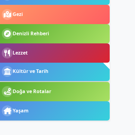
Gezi
Denizli Rehberi
Lezzet
Kültür ve Tarih
Doğa ve Rotalar
Yaşam