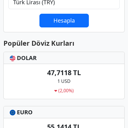
Hesapla
Popüler Döviz Kurları
DOLAR
47,7118 TL
1 USD
(2,00%)
EURO
55,1414 TL