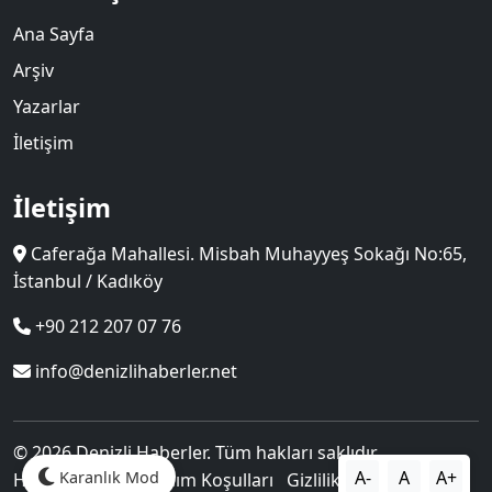
Ana Sayfa
Arşiv
Yazarlar
İletişim
İletişim
Caferağa Mahallesi. Misbah Muhayyeş Sokağı No:65,
İstanbul / Kadıköy
+90 212 207 07 76
info@denizlihaberler.net
© 2026 Denizli Haberler. Tüm hakları saklıdır.
A-
A
A+
Karanlık Mod
Hakkımızda
Kullanım Koşulları
Gizlilik Politikası