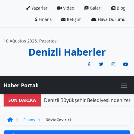
Yazarlar
Video
Galeri
Blog
Finans
İletişim
Hava Durumu
10 Ağustos 2026, Pazartesi
Denizli Haberler
Haber Portalı
Denizli Büyükşehir Belediyesi'nden Yeni 
SON DAKİKA
Finans
Döviz Çevirici