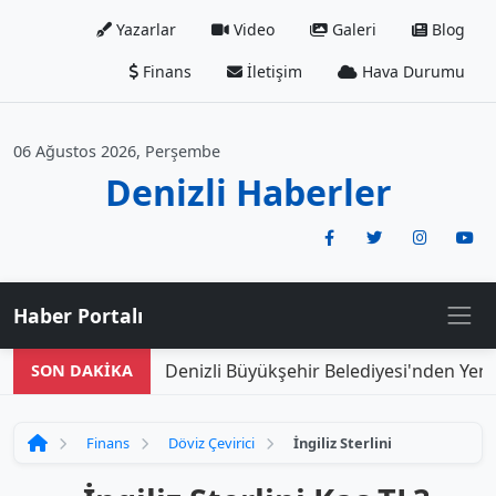
Yazarlar
Video
Galeri
Blog
Finans
İletişim
Hava Durumu
06 Ağustos 2026, Perşembe
Denizli Haberler
Haber Portalı
Denizli Büyükşehir Belediyesi'nden Yeni 
SON DAKİKA
Finans
Döviz Çevirici
İngiliz Sterlini