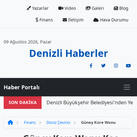
Yazarlar
Video
Galeri
Blog
Finans
İletişim
Hava Durumu
09 Ağustos 2026, Pazar
Denizli Haberler
Haber Portalı
Denizli Büyükşehir Belediyesi'nden Yeni
SON DAKİKA
Finans
Döviz Çevirici
Güney Kore Wonu