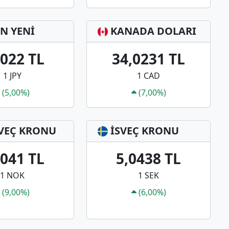
N YENİ
KANADA DOLARI
3022 TL
34,0231 TL
1 JPY
1 CAD
(5,00%)
(7,00%)
VEÇ KRONU
İSVEÇ KRONU
0041 TL
5,0438 TL
1 NOK
1 SEK
(9,00%)
(6,00%)