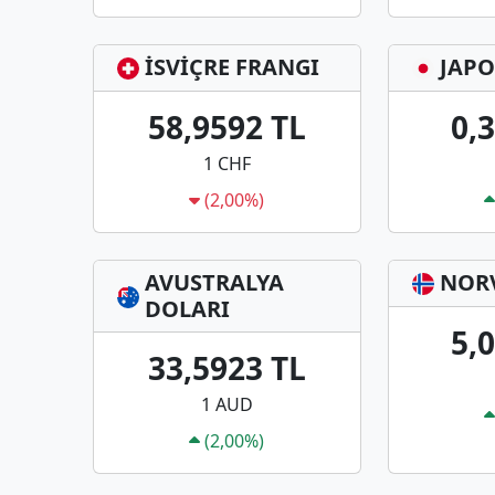
İSVİÇRE FRANGI
JAPO
58,9592 TL
0,
1 CHF
(2,00%)
AVUSTRALYA
NOR
DOLARI
5,
33,5923 TL
1 AUD
(2,00%)