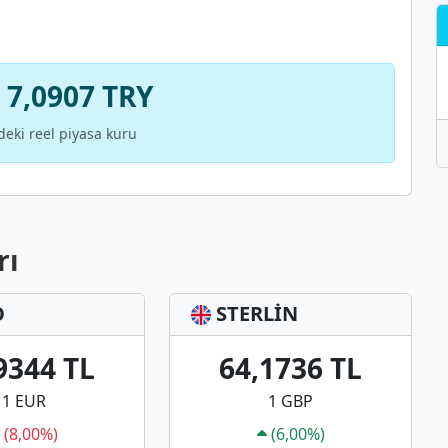
 7,0907 TRY
deki reel piyasa kuru
rı
O
STERLİN
9344 TL
64,1736 TL
1 EUR
1 GBP
(8,00%)
(6,00%)