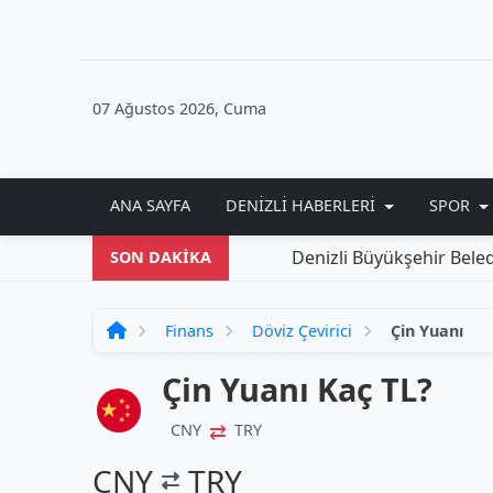
07 Ağustos 2026, Cuma
ANA SAYFA
DENIZLI HABERLERI
SPOR
Denizli Büyükşehir Belediyes
SON DAKİKA
Finans
Döviz Çevirici
Çin Yuanı
Çin Yuanı Kaç TL?
⇄
CNY
TRY
CNY
TRY