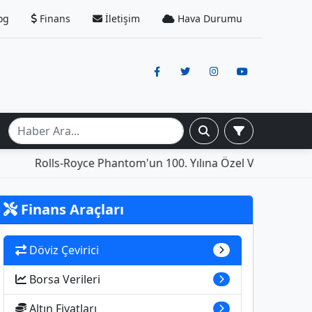
og
Finans
İletişim
Hava Durumu
Rolls-Royce Phantom'un 100. Yılına Özel Versiyonu: İçin
Finans Araçları
Döviz Çevirici
Borsa Verileri
Altın Fiyatları