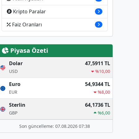
Kripto Paralar
Faiz Oranları
Piyasa Özeti
Dolar
47,5911 TL
USD
%10,00
Euro
54,9344 TL
EUR
%8,00
Sterlin
64,1736 TL
GBP
%6,00
Son güncelleme: 07.08.2026 07:38