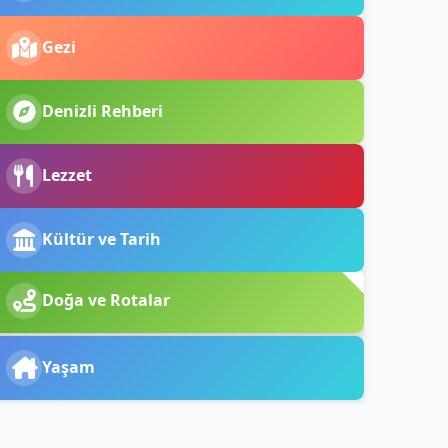
Gezi
Denizli Rehberi
Lezzet
Kültür ve Tarih
Doğa ve Rotalar
Yaşam