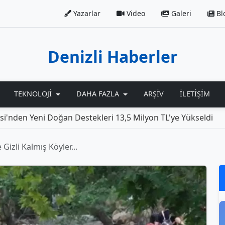
Yazarlar
Video
Galeri
Bl
Denizli Haberler
TEKNOLOJI
DAHA FAZLA
ARŞIV
İLETIŞIM
eni Doğan Destekleri 13,5 Milyon TL'ye Yükseldi
Rolls
 Gizli Kalmış Köyler...