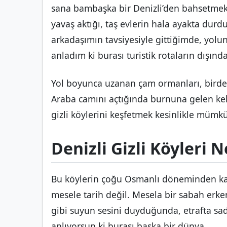
sana bambaşka bir Denizli’den bahsetmek 
yavaş aktığı, taş evlerin hala ayakta durdu
arkadaşımın tavsiyesiyle gittiğimde, yol
anladım ki burası turistik rotaların dışınd
Yol boyunca uzanan çam ormanları, birden
Araba camını açtığında burnuna gelen keki
gizli köylerini keşfetmek kesinlikle mümkü
Denizli Gizli Köyleri
Bu köylerin çoğu Osmanlı döneminden kalma
mesele tarih değil. Mesela bir sabah erk
gibi suyun sesini duyduğunda, etrafta sad
anlıyorsun ki burası başka bir dünya.