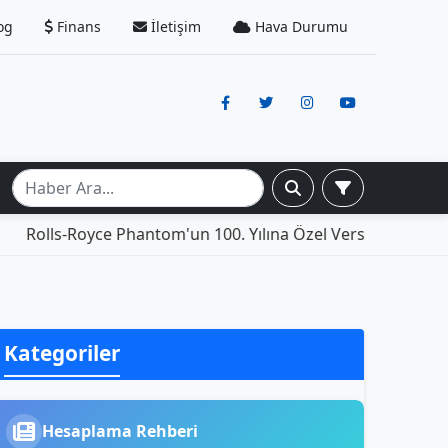
og
Finans
İletişim
Hava Durumu
-Royce Phantom'un 100. Yılına Özel Versiyonu: İçinde Yaşam
Kategoriler
Hesaplama Rehberi