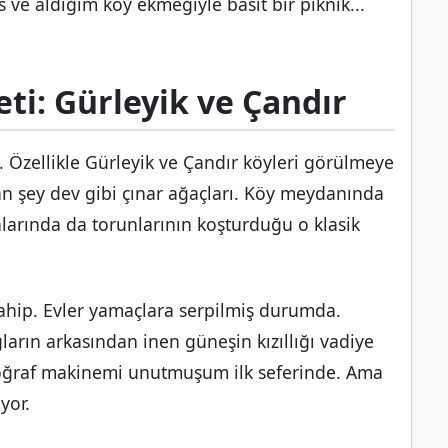
ve aldığım köy ekmeğiyle basit bir piknik...
ti: Gürleyik ve Çandır
i. Özellikle Gürleyik ve Çandır köyleri görülmeye
yan şey dev gibi çınar ağaçları. Köy meydanında
nlarında da torunlarının koşturduğu o klasik
sahip. Evler yamaçlara serpilmiş durumda.
ların arkasından inen güneşin kızıllığı vadiye
Fotoğraf makinemi unutmuşum ilk seferinde. Ama
yor.