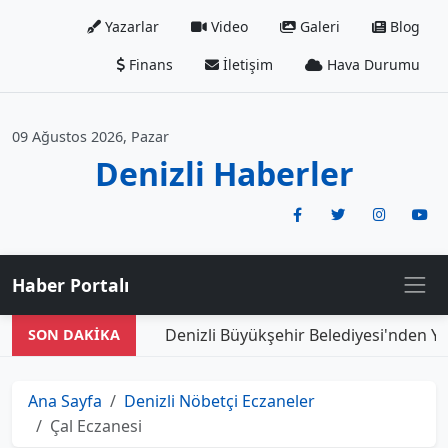
Yazarlar
Video
Galeri
Blog
Finans
İletişim
Hava Durumu
09 Ağustos 2026, Pazar
Denizli Haberler
Haber Portalı
Denizli Büyükşehir Belediyesi'nden Ye
SON DAKİKA
Ana Sayfa
Denizli Nöbetçi Eczaneler
Çal Eczanesi