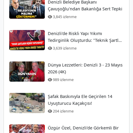
Denizli Belediye Başkanı
Çavuşoğlu'ndan Bakanlığa Sert Tepki
3,845 izlenme
Denizli'de Riskli Yapı Yıkımı
Tedirginlik Oluşturdu: "Teknik Şartlar
Hiç Yerine Getirilmedi!"
3,639 izlenme
Dünya Lezzetleri: Denizli 3 - 23 Mayıs
2026 (4K)
989 izlenme
Şafak Baskınıyla Ele Geçirilen 14
Uyuşturucu Kaçakçısı!
204 izlenme
Özgür Özel, Denizli'de Görkemli Bir