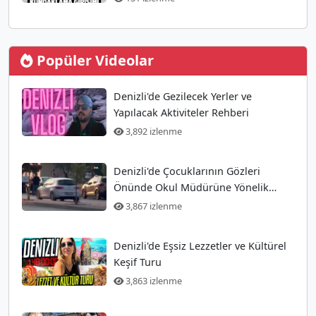
Popüler Videolar
Denizli'de Gezilecek Yerler ve
Yapılacak Aktiviteler Rehberi
3,892 izlenme
Denizli'de Çocuklarının Gözleri
Önünde Okul Müdürüne Yönelik
Silahlı Saldırı Gerçekleşti
3,867 izlenme
Denizli'de Eşsiz Lezzetler ve Kültürel
Keşif Turu
3,863 izlenme