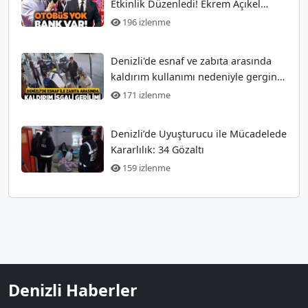
Etkinlik Düzenledi! Ekrem Açıkel
Tarihi Olayı
196 izlenme
Denizli'de esnaf ve zabıta arasında
kaldırım kullanımı nedeniyle gergin
anlar
171 izlenme
Denizli’de Uyuşturucu ile Mücadelede
Kararlılık: 34 Gözaltı
159 izlenme
Denizli Haberler