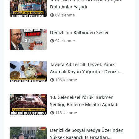
Dolu Anlar Yaşadı
69 izlenme
Denizli'nin Kalbinden Sesler
92 izlenme
Tavas’a Ait Tescilli Lezzet: Yanık
Aromalı Koyun Yoğurdu - Denizli
Güncel Haberler
106 izlenme
10. Geleneksel Yörük Türkmen
Şenliği, Binlerce Misafiri Ağırladı
118 izlenme
Denizli'de Sosyal Medya Üzerinden
Yüksek Kazançlı İş Fırsatları