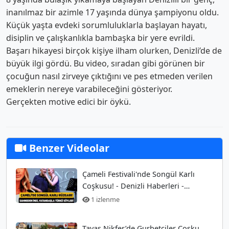
inanılmaz bir azimle 17 yaşında dünya şampiyonu oldu.
Küçük yaşta evdeki sorumluluklarla başlayan hayatı,
disiplin ve çalışkanlıkla bambaşka bir yere evrildi.
Başarı hikayesi birçok kişiye ilham olurken, Denizli’de de
büyük ilgi gördü. Bu video, sıradan gibi görünen bir
çocuğun nasıl zirveye çıktığını ve pes etmeden verilen
emeklerin nereye varabileceğini gösteriyor.
Gerçekten motive edici bir öykü.
Benzer Videolar
Çameli Festivali'nde Songül Karlı
Coşkusu! - Denizli Haberleri -
HABERDENİZLİ.COM
1 izlenme
Tavas Nikfer’de Gurbetçiler Coşku