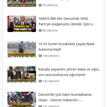
Arayanları Tuzağa
76 izlenme
TARİHİ BİR AN! Denizli'de YENİ
Parti'ye olağanüstü destek: İşte o
anlar!
90 izlenme
10 Yıl Süren Kuraklıkta Çayda Balık
Avlanma Keyfi
154 izlenme
Kazada yaşamını yitiren baba ve oğlu,
son yolculuklarına uğurlandı
143 izlenme
Denizli'de Şok Eden Kundaklama
Olayı! - Denizli Haberleri -
HABERDENİZLİ.COM
131 izlenme