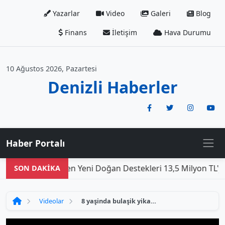
Yazarlar
Video
Galeri
Blog
Finans
İletişim
Hava Durumu
10 Ağustos 2026, Pazartesi
Denizli Haberler
Haber Portalı
Den
SON DAKİKA
Videolar
8 yaşinda bulaşik yikamaya başladi, 17 yaşinda dünya şampiyonu oldu!