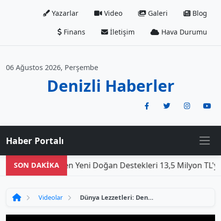
Yazarlar
Video
Galeri
Blog
Finans
İletişim
Hava Durumu
06 Ağustos 2026, Perşembe
Denizli Haberler
Haber Portalı
Deni
SON DAKİKA
Videolar
Dünya Lezzetleri: Denizli 3 - 23 Mayıs 2026 (4K)