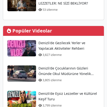
LEZZETLER: NE SİZİ BEKLİYOR?
53 izlenme
Popüler Videolar
Denizli'de Gezilecek Yerler ve
Yapılacak Aktiviteler Rehberi
3,827 izlenme
Denizli'de Çocuklarının Gözleri
Önünde Okul Müdürüne Yönelik
Silahlı Saldırı Gerçekleşti
3,805 izlenme
Denizli'de Eşsiz Lezzetler ve Kültürel
Keşif Turu
3,799 izlenme