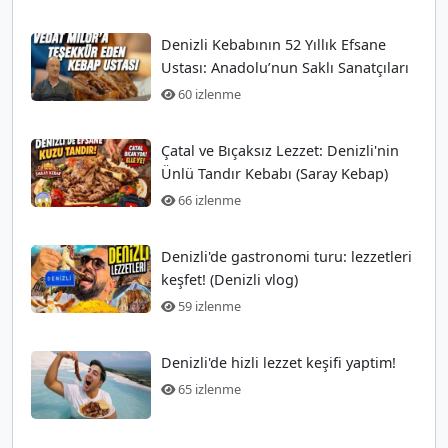
Denizli Kebabının 52 Yıllık Efsane
Ustası: Anadolu’nun Saklı Sanatçıları
60 izlenme
Çatal ve Bıçaksız Lezzet: Denizli'nin
Ünlü Tandır Kebabı (Saray Kebap)
66 izlenme
Denizli'de gastronomi turu: lezzetleri
keşfet! (Denizli vlog)
59 izlenme
Denizli'de hizli lezzet keşifi yaptim!
65 izlenme