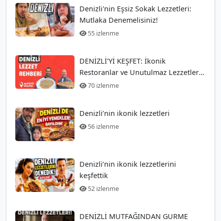
Denizli'nin Eşsiz Sokak Lezzetleri:
Mutlaka Denemelisiniz!
55 izlenme
DENİZLİ'Yİ KEŞFET: İkonik
Restoranlar ve Unutulmaz Lezzetler
Rehberi
70 izlenme
Denizli’nin ikonik lezzetleri
56 izlenme
Denizli’nin ikonik lezzetlerini
keşfettik
52 izlenme
DENİZLİ MUTFAĞINDAN GURME