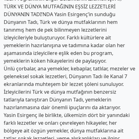
TÜRK VE DÜNYA MUTFAĞININ EŞSİZ LEZZETLERİ
DÜNYANIN TADI’NDA Yasin Esirgenç’in sunduğu
Dünyanın Tadı, Türk ve dünya mutfaklarının hem
tanınmış hem de pek bilinmeyen lezzetlerini
izleyicileriyle buluşturuyor. Farklı kültürlere ait
yemeklerin hazırlanışına ve tadımına kadar olan her
aşamasında izleyicilere eşlik eden bu program,
yemeklerin köken hikayelerini de paylaşıyor.
Ünlü çorbalar, ana yemekler, kebaplar, tatlılar, mezeler ve
geleneksel sokak lezzetleri, Dünyanın Tadı ile Kanal 7
ekranlarında muhteşem bir lezzet şöleni sunuluyor.
İzleyicilerini Türk ve dünya mutfağının benzersiz
tatlarıyla tanıştıran Dünyanın Tadı, yemeklerin
hazırlanmasına dair önemli ipuçlarını da aktarıyor.
Yasin Esirgenç ile birlikte, ülkemizin dört bir yanındaki
farklı lezzetler ve onları çevreleyen hikayeler, her
bölgeye ait özgün yemekler, dünya mutfaklarına ait
tatlar, sokak lezzetleri, yeme alışkanlıkları ve ilginç