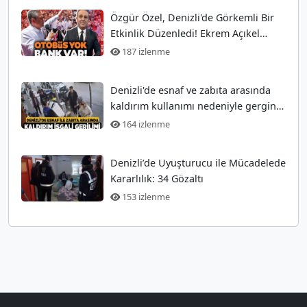
Özgür Özel, Denizli'de Görkemli Bir
Etkinlik Düzenledi! Ekrem Açıkel
Tarihi Olayı
187 izlenme
Denizli'de esnaf ve zabıta arasında
kaldırım kullanımı nedeniyle gergin
anlar
164 izlenme
Denizli’de Uyuşturucu ile Mücadelede
Kararlılık: 34 Gözaltı
153 izlenme