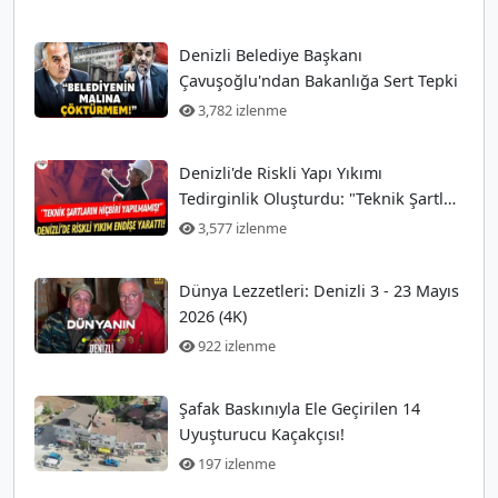
Denizli Belediye Başkanı
Çavuşoğlu'ndan Bakanlığa Sert Tepki
3,782 izlenme
Denizli'de Riskli Yapı Yıkımı
Tedirginlik Oluşturdu: "Teknik Şartlar
Hiç Yerine Getirilmedi!"
3,577 izlenme
Dünya Lezzetleri: Denizli 3 - 23 Mayıs
2026 (4K)
922 izlenme
Şafak Baskınıyla Ele Geçirilen 14
Uyuşturucu Kaçakçısı!
197 izlenme