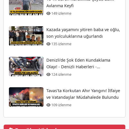
Avlanma Keyfi
149 izlenme
Kazada yaşamını yitiren baba ve oğlu,
son yolculuklarına uğurlandı
135 izlenme
Denizli'de Şok Eden Kundaklama
Olayı! - Denizli Haberleri -
HABERDENİZLİ.COM
124 izlenme
Tavas’ta Korkutan Ahır Yangını! İtfaiye
ve Vatandaşlar Müdahalede Bulundu
109 izlenme