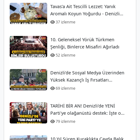
Tavas’a Ait Tescilli Lezzet: Yanık
Aromalı Koyun Yoğurdu - Denizli
Güncel Haberler
37 izlenme
10. Geleneksel Yörük Türkmen
Şenliği, Binlerce Misafiri Ağırladı
52 izlenme
Denizli'de Sosyal Medya Üzerinden
Yüksek Kazançlı İş Fırsatları
Arayanları Tuzağa
69 izlenme
TARİHİ BİR AN! Denizli'de YENİ
Parti'ye olağanüstü destek: İşte o
anlar!
79 izlenme
10 Yıl Süren Kuraklıkta Çayda Balık