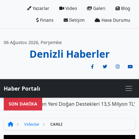
Yazarlar
Video
Galeri
Blog
Finans
İletişim
Hava Durumu
06 Ağustos 2026, Perşembe
Denizli Haberler
Haber Portalı
Den
SON DAKİKA
Videolar
CANLI