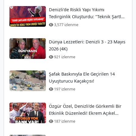
Denizli'de Riskli Yapı Yıkımı
Tedirginlik Oluşturdu: "Teknik Şartlar
Hiç Yerine Getirilmedi!"
3,577 izlenme
Dünya Lezzetleri: Denizli 3 - 23 Mayıs
2026 (4K)
921 izlenme
Şafak Baskınıyla Ele Geçirilen 14
Uyuşturucu Kaçakçısı!
197 izlenme
Özgür Özel, Denizli'de Görkemli Bir
Etkinlik Düzenledi! Ekrem Açıkel
Tarihi Olayı
187 izlenme