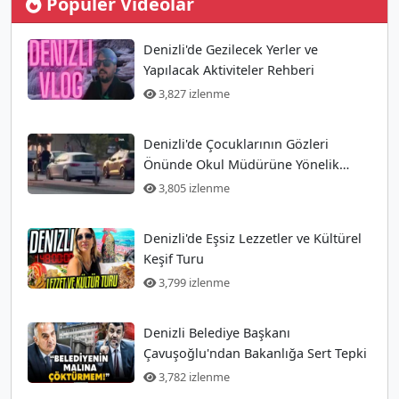
Popüler Videolar
Denizli'de Gezilecek Yerler ve
Yapılacak Aktiviteler Rehberi
3,827 izlenme
Denizli'de Çocuklarının Gözleri
Önünde Okul Müdürüne Yönelik
Silahlı Saldırı Gerçekleşti
3,805 izlenme
Denizli'de Eşsiz Lezzetler ve Kültürel
Keşif Turu
3,799 izlenme
Denizli Belediye Başkanı
Çavuşoğlu'ndan Bakanlığa Sert Tepki
3,782 izlenme