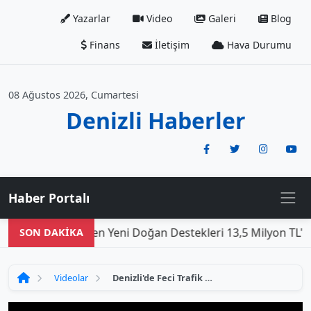
Yazarlar
Video
Galeri
Blog
Finans
İletişim
Hava Durumu
08 Ağustos 2026, Cumartesi
Denizli Haberler
Haber Portalı
Den
SON DAKİKA
Videolar
Denizli'de Feci Trafik Kazasında Cumhuriyet Başsavcısı Hayatını Kaybetti