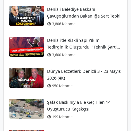
Denizli Belediye Başkanı
Çavuşoğlu'ndan Bakanlığa Sert Tepki
3,806 izlenme
Denizli'de Riskli Yapı Yıkımı
Tedirginlik Oluşturdu: "Teknik Şartlar
Hiç Yerine Getirilmedi!"
3,600 izlenme
Dünya Lezzetleri: Denizli 3 - 23 Mayıs
2026 (4K)
950 izlenme
Şafak Baskınıyla Ele Geçirilen 14
Uyuşturucu Kaçakçısı!
199 izlenme