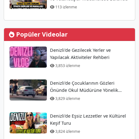
113 izlenme
Popüler Videolar
Denizli'de Gezilecek Yerler ve
Yapılacak Aktiviteler Rehberi
3,853 izlenme
Denizli'de Çocuklarının Gözleri
Önünde Okul Müdürüne Yönelik
Silahlı Saldırı Gerçekleşti
3,829 izlenme
Denizli'de Eşsiz Lezzetler ve Kültürel
Keşif Turu
3,824 izlenme