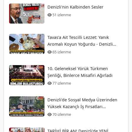
Denizli'nin Kalbinden Sesler
51 izlenme
Tavas’a Ait Tescilli Lezzet: Yanık
Aromalı Koyun Yoğurdu - Denizli
Güncel Haberler
65 izlenme
10. Geleneksel Yörük Türkmen
Şenliği, Binlerce Misafiri Ağırladı
77 izlenme
Denizli'de Sosyal Medya Üzerinden
Yüksek Kazançlı İş Fırsatları
Arayanları Tuzağa
70 izlenme
TARİHİ BİR AN! Denizli'de YENİ