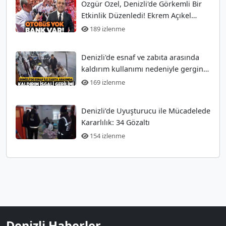
Özgür Özel, Denizli'de Görkemli Bir
Etkinlik Düzenledi! Ekrem Açıkel
Tarihi Olayı
189 izlenme
Denizli'de esnaf ve zabıta arasında
kaldırım kullanımı nedeniyle gergin
anlar
169 izlenme
Denizli’de Uyuşturucu ile Mücadelede
Kararlılık: 34 Gözaltı
154 izlenme
Denizli Haberler