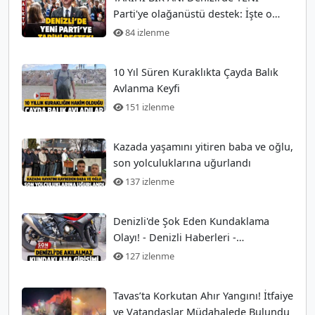
Parti'ye olağanüstü destek: İşte o
anlar!
84 izlenme
10 Yıl Süren Kuraklıkta Çayda Balık
Avlanma Keyfi
151 izlenme
Kazada yaşamını yitiren baba ve oğlu,
son yolculuklarına uğurlandı
137 izlenme
Denizli'de Şok Eden Kundaklama
Olayı! - Denizli Haberleri -
HABERDENİZLİ.COM
127 izlenme
Tavas’ta Korkutan Ahır Yangını! İtfaiye
ve Vatandaşlar Müdahalede Bulundu