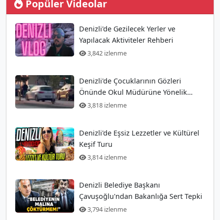
Popüler Videolar
Denizli'de Gezilecek Yerler ve
Yapılacak Aktiviteler Rehberi
3,842 izlenme
Denizli'de Çocuklarının Gözleri
Önünde Okul Müdürüne Yönelik
Silahlı Saldırı Gerçekleşti
3,818 izlenme
Denizli'de Eşsiz Lezzetler ve Kültürel
Keşif Turu
3,814 izlenme
Denizli Belediye Başkanı
Çavuşoğlu'ndan Bakanlığa Sert Tepki
3,794 izlenme