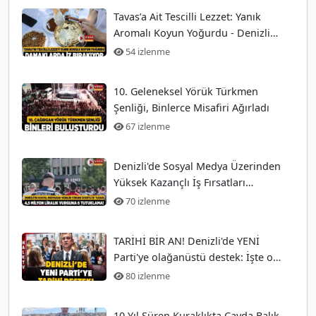
Tavas’a Ait Tescilli Lezzet: Yanık
Aromalı Koyun Yoğurdu - Denizli
Güncel Haberler
54 izlenme
10. Geleneksel Yörük Türkmen
Şenliği, Binlerce Misafiri Ağırladı
67 izlenme
Denizli'de Sosyal Medya Üzerinden
Yüksek Kazançlı İş Fırsatları
Arayanları Tuzağa
70 izlenme
TARİHİ BİR AN! Denizli'de YENİ
Parti'ye olağanüstü destek: İşte o
anlar!
80 izlenme
10 Yıl Süren Kuraklıkta Çayda Balık