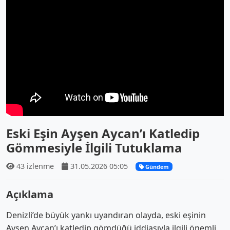
Eski Eşin Ayşen Aycan’ı Katledip
Gömmesiyle İlgili Tutuklama
43 izlenme
31.05.2026 05:05
Gündem
Açıklama
Denizli’de büyük yankı uyandıran olayda, eski eşinin
Ayşen Aycan’ı katledip gömdüğü iddiasıyla ilgili önemli