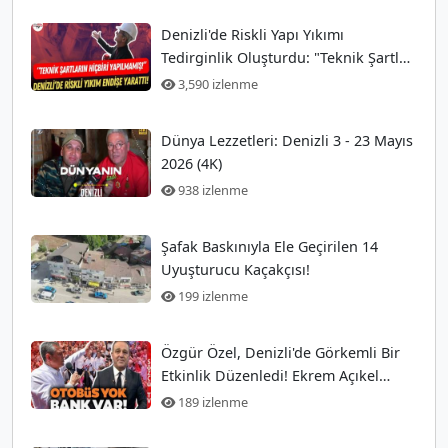
Denizli'de Riskli Yapı Yıkımı
Tedirginlik Oluşturdu: "Teknik Şartlar
Hiç Yerine Getirilmedi!"
3,590 izlenme
Dünya Lezzetleri: Denizli 3 - 23 Mayıs
2026 (4K)
938 izlenme
Şafak Baskınıyla Ele Geçirilen 14
Uyuşturucu Kaçakçısı!
199 izlenme
Özgür Özel, Denizli'de Görkemli Bir
Etkinlik Düzenledi! Ekrem Açıkel
Tarihi Olayı
189 izlenme