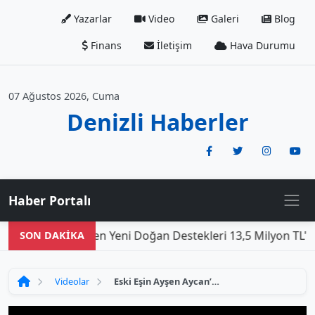
Yazarlar
Video
Galeri
Blog
Finans
İletişim
Hava Durumu
07 Ağustos 2026, Cuma
Denizli Haberler
Haber Portalı
Den
SON DAKİKA
Videolar
Eski Eşin Ayşen Aycan’ı Katledip Gömmesiyle İlgili Tutuklama