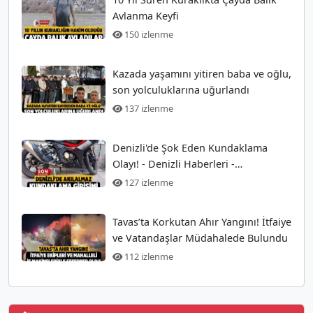
Avlanma Keyfi
150 izlenme
Kazada yaşamını yitiren baba ve oğlu,
son yolculuklarına uğurlandı
137 izlenme
Denizli'de Şok Eden Kundaklama
Olayı! - Denizli Haberleri -
HABERDENİZLİ.COM
127 izlenme
Tavas’ta Korkutan Ahır Yangını! İtfaiye
ve Vatandaşlar Müdahalede Bulundu
112 izlenme