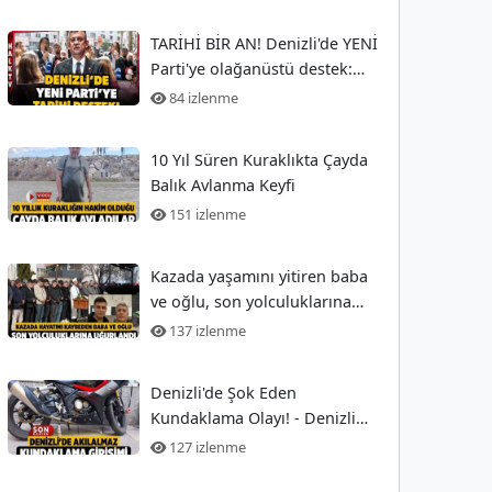
TARİHİ BİR AN! Denizli'de YENİ
Parti'ye olağanüstü destek:
İşte o anlar!
84 izlenme
10 Yıl Süren Kuraklıkta Çayda
Balık Avlanma Keyfi
151 izlenme
Kazada yaşamını yitiren baba
ve oğlu, son yolculuklarına
uğurlandı
137 izlenme
Denizli'de Şok Eden
Kundaklama Olayı! - Denizli
Haberleri -
127 izlenme
HABERDENİZLİ.COM