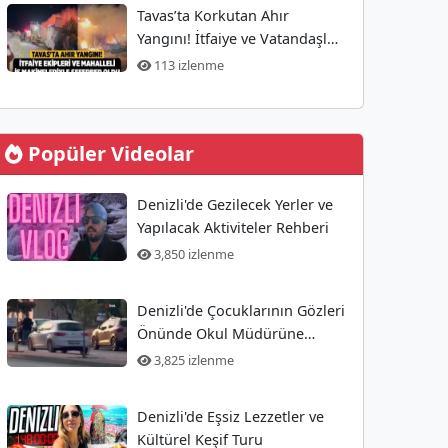
Tavas’ta Korkutan Ahır
Yangını! İtfaiye ve Vatandaşlar
Müdahalede Bulundu
113 izlenme
Popüler Videolar
Denizli'de Gezilecek Yerler ve
Yapılacak Aktiviteler Rehberi
3,850 izlenme
Denizli'de Çocuklarının Gözleri
Önünde Okul Müdürüne
Yönelik Silahlı Saldırı
3,825 izlenme
Gerçekleşti
Denizli'de Eşsiz Lezzetler ve
Kültürel Keşif Turu