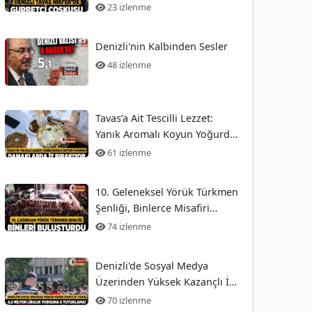
23 izlenme
Denizli'nin Kalbinden Sesler
48 izlenme
Tavas’a Ait Tescilli Lezzet:
Yanık Aromalı Koyun Yoğurdu
- Denizli Güncel Haberler
61 izlenme
10. Geleneksel Yörük Türkmen
Şenliği, Binlerce Misafiri
Ağırladı
74 izlenme
Denizli'de Sosyal Medya
Üzerinden Yüksek Kazançlı İş
Fırsatları Arayanları Tuzağa
70 izlenme