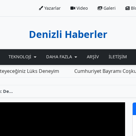
Yazarlar
Video
Galeri
Bl
Denizli Haberler
TEKNOLOJI
DAHA FAZLA
ARŞIV
İLETIŞIM
Komşuluk İlişkilerinde Sıkıntı: Denizli'de Tartışmalar Büyüyor - HABERDENİZLİ.COM