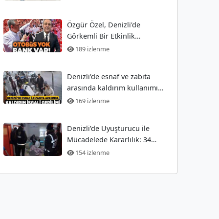
Özgür Özel, Denizli'de
Görkemli Bir Etkinlik
Düzenledi! Ekrem Açıkel Tarihi
189 izlenme
Olayı
Denizli'de esnaf ve zabıta
arasında kaldırım kullanımı
nedeniyle gergin anlar
169 izlenme
Denizli’de Uyuşturucu ile
Mücadelede Kararlılık: 34
Gözaltı
154 izlenme