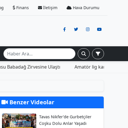
og
Finans
İletişim
Hava Durumu
Denizli Büyük
Benzer Videolar
Tavas Nikfer’de Gurbetçiler
Coşku Dolu Anlar Yaşadı