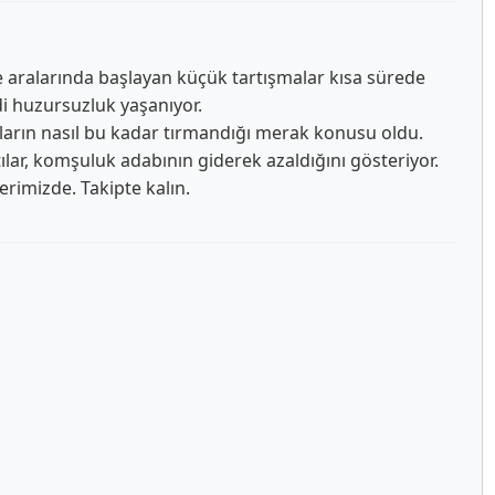
lle aralarında başlayan küçük tartışmalar kısa sürede
di huzursuzluk yaşanıyor.
ların nasıl bu kadar tırmandığı merak konusu oldu.
tılar, komşuluk adabının giderek azaldığını gösteriyor.
berimizde. Takipte kalın.