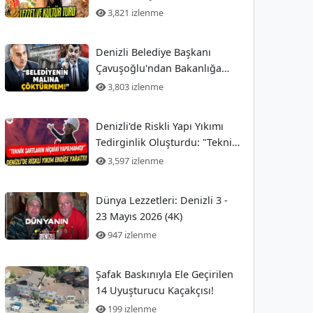
3,821 izlenme
Denizli Belediye Başkanı
Çavuşoğlu'ndan Bakanlığa
Sert Tepki
3,803 izlenme
Denizli'de Riskli Yapı Yıkımı
Tedirginlik Oluşturdu: "Teknik
Şartlar Hiç Yerine Getirilmedi!"
3,597 izlenme
Dünya Lezzetleri: Denizli 3 -
23 Mayıs 2026 (4K)
947 izlenme
Şafak Baskınıyla Ele Geçirilen
14 Uyuşturucu Kaçakçısı!
199 izlenme