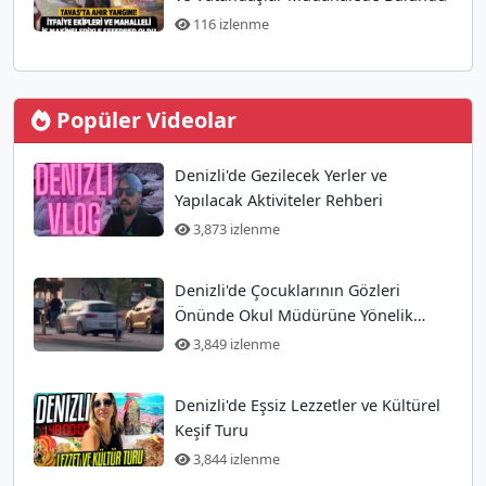
116 izlenme
Popüler Videolar
Denizli'de Gezilecek Yerler ve
Yapılacak Aktiviteler Rehberi
3,873 izlenme
Denizli'de Çocuklarının Gözleri
Önünde Okul Müdürüne Yönelik
Silahlı Saldırı Gerçekleşti
3,849 izlenme
Denizli'de Eşsiz Lezzetler ve Kültürel
Keşif Turu
3,844 izlenme