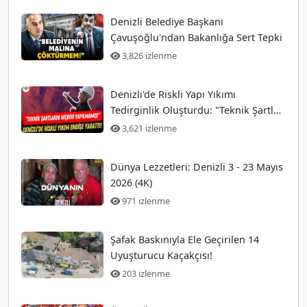
Denizli Belediye Başkanı
Çavuşoğlu'ndan Bakanlığa Sert Tepki
3,826 izlenme
Denizli'de Riskli Yapı Yıkımı
Tedirginlik Oluşturdu: "Teknik Şartlar
Hiç Yerine Getirilmedi!"
3,621 izlenme
Dünya Lezzetleri: Denizli 3 - 23 Mayıs
2026 (4K)
971 izlenme
Şafak Baskınıyla Ele Geçirilen 14
Uyuşturucu Kaçakçısı!
203 izlenme