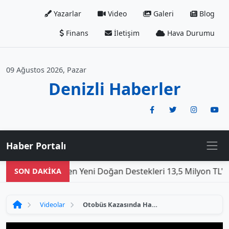
Yazarlar
Video
Galeri
Blog
Finans
İletişim
Hava Durumu
09 Ağustos 2026, Pazar
Denizli Haberler
Haber Portalı
Den
SON DAKİKA
Videolar
Otobüs Kazasında Hayatını Kaybeden 8 Kişinin Ardında Bıraktığı Yarım Kalmiş