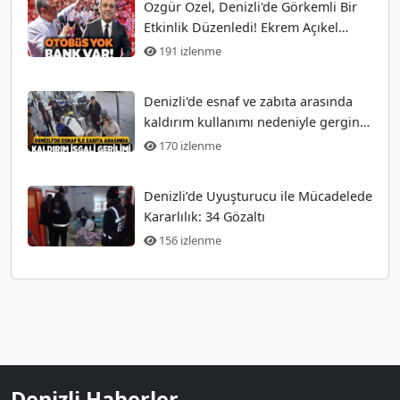
Özgür Özel, Denizli'de Görkemli Bir
Etkinlik Düzenledi! Ekrem Açıkel
Tarihi Olayı
191 izlenme
Denizli'de esnaf ve zabıta arasında
kaldırım kullanımı nedeniyle gergin
anlar
170 izlenme
Denizli’de Uyuşturucu ile Mücadelede
Kararlılık: 34 Gözaltı
156 izlenme
Denizli Haberler