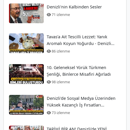
Denizli'nin Kalbinden Sesler
71 izlenme
Tavas’a Ait Tescilli Lezzet: Yanık
Aromalı Koyun Yoğurdu - Denizli
Güncel Haberler
86 izlenme
10. Geleneksel Yörük Türkmen
Şenliği, Binlerce Misafiri Ağırladı
98 izlenme
Denizli'de Sosyal Medya Üzerinden
Yüksek Kazançlı İş Fırsatları
Arayanları Tuzağa
73 izlenme
TARİHİ BİR AN! Denizli'de YENİ