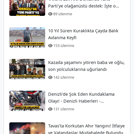
Parti'ye olağanüstü destek: İşte o
anlar!
89 izlenme
10 Yıl Süren Kuraklıkta Çayda Balık
Avlanma Keyfi
153 izlenme
Kazada yaşamını yitiren baba ve oğlu,
son yolculuklarına uğurlandı
142 izlenme
Denizli'de Şok Eden Kundaklama
Olayı! - Denizli Haberleri -
HABERDENİZLİ.COM
131 izlenme
Tavas’ta Korkutan Ahır Yangını! İtfaiye
ve Vatandaşlar Müdahalede Bulundu