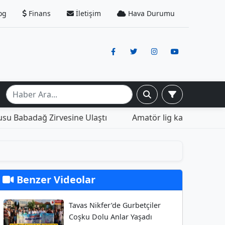
og
Finans
İletişim
Hava Durumu
badağ Zirvesine Ulaştı
Amatör lig karşılaşmasında yaş
Benzer Videolar
Tavas Nikfer’de Gurbetçiler
Coşku Dolu Anlar Yaşadı