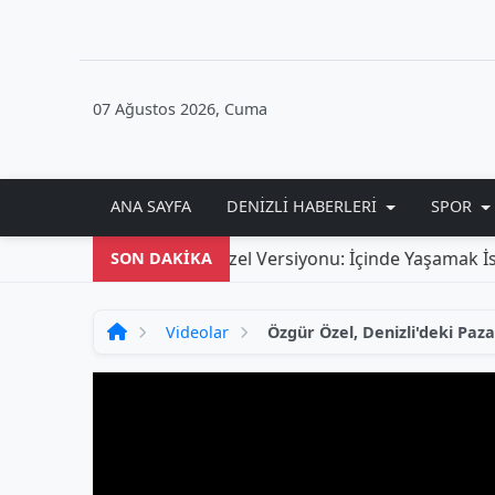
07 Ağustos 2026, Cuma
ANA SAYFA
DENIZLI HABERLERI
SPOR
antom'un 100. Yılına Özel Versiyonu: İçinde Yaşamak İsteye
SON DAKİKA
Videolar