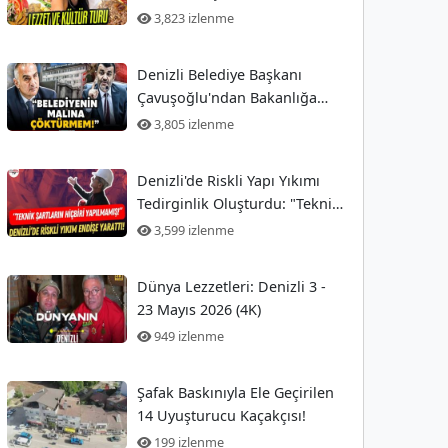
3,823 izlenme
Denizli Belediye Başkanı
Çavuşoğlu'ndan Bakanlığa
Sert Tepki
3,805 izlenme
Denizli'de Riskli Yapı Yıkımı
Tedirginlik Oluşturdu: "Teknik
Şartlar Hiç Yerine Getirilmedi!"
3,599 izlenme
Dünya Lezzetleri: Denizli 3 -
23 Mayıs 2026 (4K)
949 izlenme
Şafak Baskınıyla Ele Geçirilen
14 Uyuşturucu Kaçakçısı!
199 izlenme