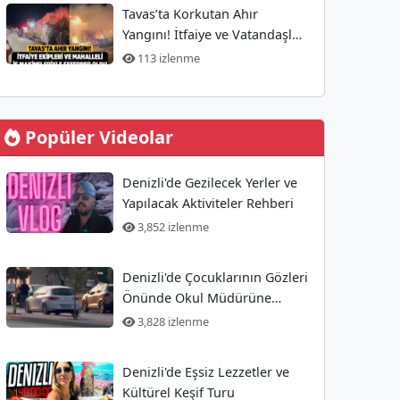
Tavas’ta Korkutan Ahır
Yangını! İtfaiye ve Vatandaşlar
Müdahalede Bulundu
113 izlenme
Popüler Videolar
Denizli'de Gezilecek Yerler ve
Yapılacak Aktiviteler Rehberi
3,852 izlenme
Denizli'de Çocuklarının Gözleri
Önünde Okul Müdürüne
Yönelik Silahlı Saldırı
3,828 izlenme
Gerçekleşti
Denizli'de Eşsiz Lezzetler ve
Kültürel Keşif Turu