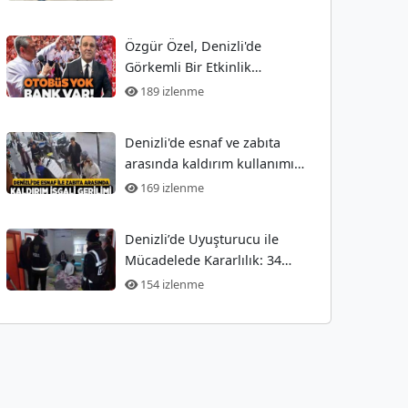
Özgür Özel, Denizli'de
Görkemli Bir Etkinlik
Düzenledi! Ekrem Açıkel Tarihi
189 izlenme
Olayı
Denizli'de esnaf ve zabıta
arasında kaldırım kullanımı
nedeniyle gergin anlar
169 izlenme
Denizli’de Uyuşturucu ile
Mücadelede Kararlılık: 34
Gözaltı
154 izlenme