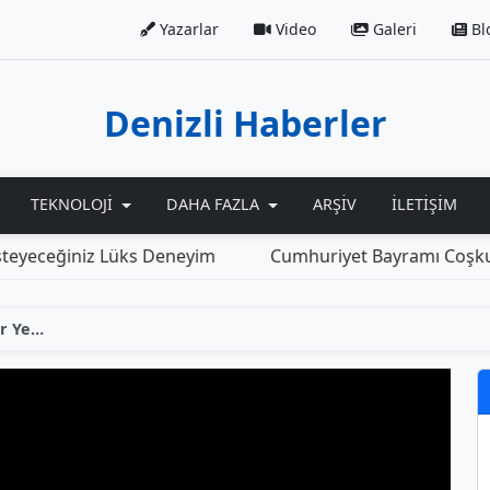
Yazarlar
Video
Galeri
Bl
Denizli Haberler
TEKNOLOJI
DAHA FAZLA
ARŞIV
İLETIŞIM
ceğiniz Lüks Deneyim
Cumhuriyet Bayramı Coşkusu Ba
Özgür Özel, Denizli'deki Pazar Yerini Ziyaret Etti