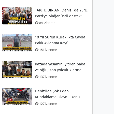
TARİHİ BİR AN! Denizli'de YENİ
Parti'ye olağanüstü destek:
İşte o anlar!
84 izlenme
10 Yıl Süren Kuraklıkta Çayda
Balık Avlanma Keyfi
151 izlenme
Kazada yaşamını yitiren baba
ve oğlu, son yolculuklarına
uğurlandı
137 izlenme
Denizli'de Şok Eden
Kundaklama Olayı! - Denizli
Haberleri -
127 izlenme
HABERDENİZLİ.COM