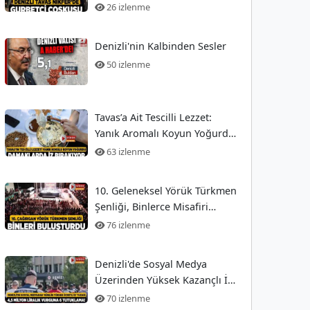
26 izlenme
Denizli'nin Kalbinden Sesler
50 izlenme
Tavas’a Ait Tescilli Lezzet:
Yanık Aromalı Koyun Yoğurdu
- Denizli Güncel Haberler
63 izlenme
10. Geleneksel Yörük Türkmen
Şenliği, Binlerce Misafiri
Ağırladı
76 izlenme
Denizli'de Sosyal Medya
Üzerinden Yüksek Kazançlı İş
Fırsatları Arayanları Tuzağa
70 izlenme