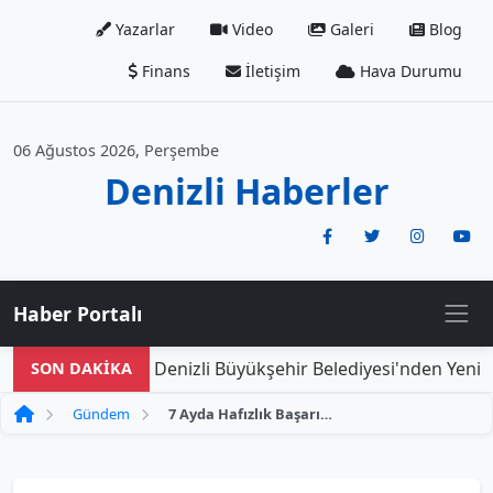
Yazarlar
Video
Galeri
Blog
Finans
İletişim
Hava Durumu
06 Ağustos 2026, Perşembe
Denizli Haberler
Haber Portalı
Denizli Büyükşehir Belediyesi'nden Yeni Doğ
SON DAKİKA
Gündem
7 Ayda Hafızlık Başarısını Elde Eden 10 Yaşındaki Çocuk, Dikkatleri Üzerine Topladı