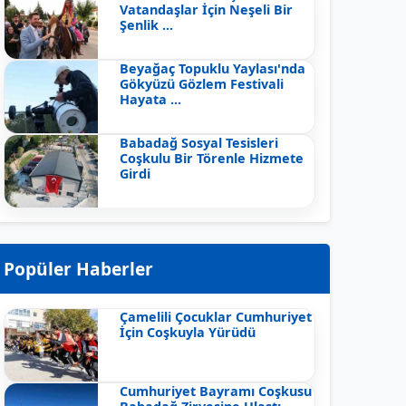
Vatandaşlar İçin Neşeli Bir
Şenlik ...
Beyağaç Topuklu Yaylası'nda
Gökyüzü Gözlem Festivali
Hayata ...
Babadağ Sosyal Tesisleri
Coşkulu Bir Törenle Hizmete
Girdi
Popüler Haberler
Çamelili Çocuklar Cumhuriyet
İçin Coşkuyla Yürüdü
Cumhuriyet Bayramı Coşkusu