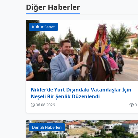
Diğer Haberler
Kültür Sanat
Nikfer’de Yurt Dışındaki Vatandaşlar İçin
Neşeli Bir Şenlik Düzenlendi
06.08.2026
0
Denizli Haberleri