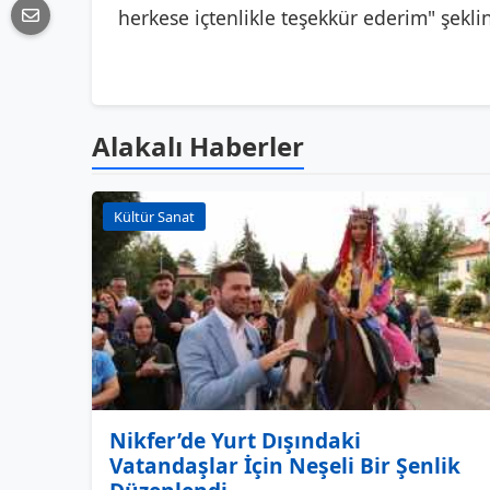
herkese içtenlikle teşekkür ederim" şekl
Alakalı Haberler
Kültür Sanat
Nikfer’de Yurt Dışındaki
Vatandaşlar İçin Neşeli Bir Şenlik