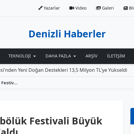
Yazarlar
Video
Galeri
Bl
Denizli Haberler
TEKNOLOJI
DAHA FAZLA
ARŞIV
İLETIŞIM
ni Doğan Destekleri 13,5 Milyon TL'ye Yükseldi
Rolls-R
30. Geleneksel Kızılcabölük Festivali Büyük Bir Coşkuyla Geride Kaldı
abölük Festivali Büyük
aldı