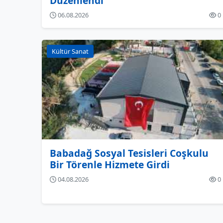
Düzenlendi
06.08.2026
0
Kültür Sanat
Babadağ Sosyal Tesisleri Coşkulu
Bir Törenle Hizmete Girdi
04.08.2026
0