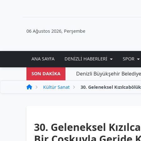
06 Ağustos 2026, Perşembe
ANA SAYFA
DENIZLI HABERLERI
SPOR
Denizli Büyükşehir Belediyesi'nden Ye
SON DAKİKA
Kültür Sanat
30. Geleneksel Kızılc
Bir Coşkuyla Geride K