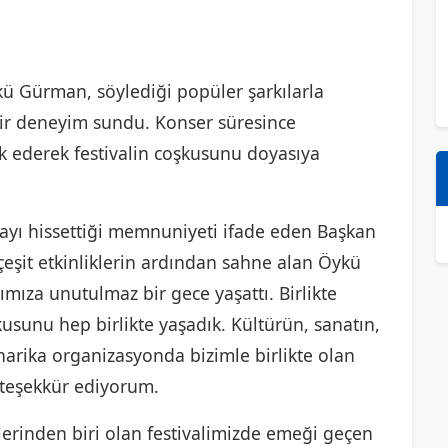
kü Gürman, söylediği popüler şarkılarla
bir deneyim sundu. Konser süresince
lik ederek festivalin coşkusunu doyasıya
layı hissettiği memnuniyeti ifade eden Başkan
 çeşit etkinliklerin ardından sahne alan Öykü
mıza unutulmaz bir gece yaşattı. Birlikte
şkusunu hep birlikte yaşadık. Kültürün, sanatın,
 harika organizasyonda bizimle birlikte olan
 teşekkür ediyorum.
lerinden biri olan festivalimizde emeği geçen