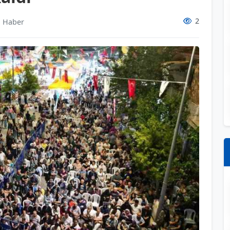
2
i Haber