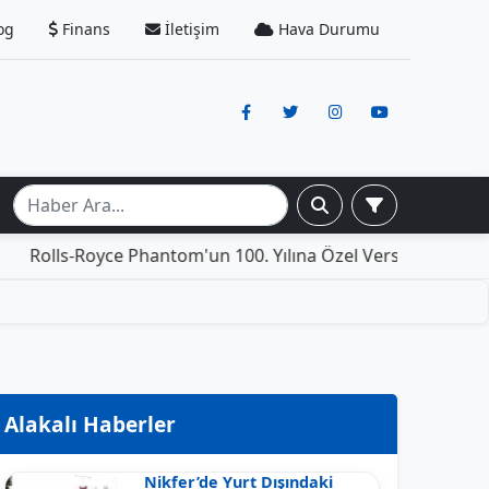
og
Finans
İletişim
Hava Durumu
oyce Phantom'un 100. Yılına Özel Versiyonu: İçinde Yaşama
Alakalı Haberler
Nikfer’de Yurt Dışındaki