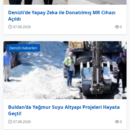
Denizli'de Yapay Zeka ile Donatılmış MR Cihazı
Açıldı
07.08.2026
0
Denizli Haberleri
Buldan’da Yağmur Suyu Altyapı Projeleri Hayata
Geçti!
07.08.2026
0