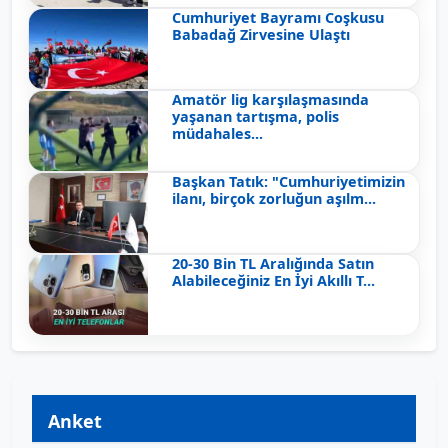
Cumhuriyet Bayramı Coşkusu
Babadağ Zirvesine Ulaştı
Amatör lig karşılaşmasında
yaşanan tartışma, polis
müdahales...
Başkan Tatık: "Cumhuriyetimizin
ilanı, birçok zorluğun aşılm...
20-30 Bin TL Aralığında Satın
Alabileceğiniz En İyi Akıllı T...
Anket