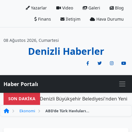
Yazarlar
Video
Galeri
Blog
Finans
İletişim
Hava Durumu
08 Ağustos 2026, Cumartesi
Denizli Haberler
Haber Portalı
Denizli Büyükşehir Belediyesi'nden Yeni Doğa
SON DAKİKA
Ekonomi
ABD'de Türk Havlularına Lüks Dokunuş