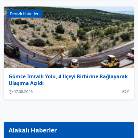
Denizli Haberleri
Gömce-İmrallı Yolu, 4 İlçeyi Birbirine Bağlayarak
Ulaşıma Açıldı
07.08.2026
0
Alakalı Haberler