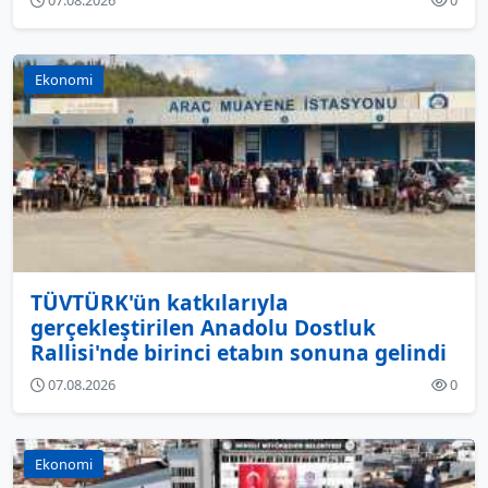
Ekonomi
TÜVTÜRK'ün katkılarıyla
gerçekleştirilen Anadolu Dostluk
Rallisi'nde birinci etabın sonuna gelindi
07.08.2026
0
Ekonomi