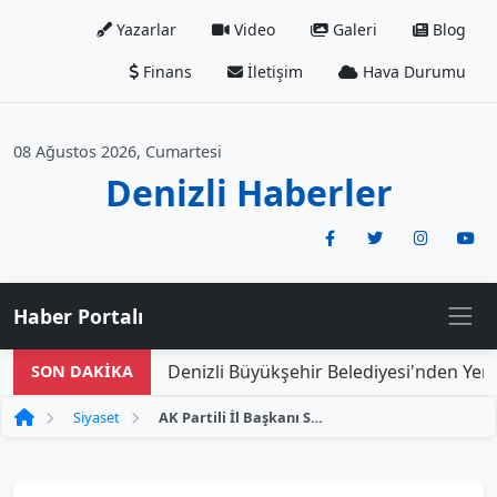
Yazarlar
Video
Galeri
Blog
Finans
İletişim
Hava Durumu
08 Ağustos 2026, Cumartesi
Denizli Haberler
Haber Portalı
Denizli Büyükşehir Belediyesi'nden Yeni D
SON DAKİKA
Siyaset
AK Partili İl Başkanı Subaşıoğlu, Esnafın Yanında Destek Veriyor