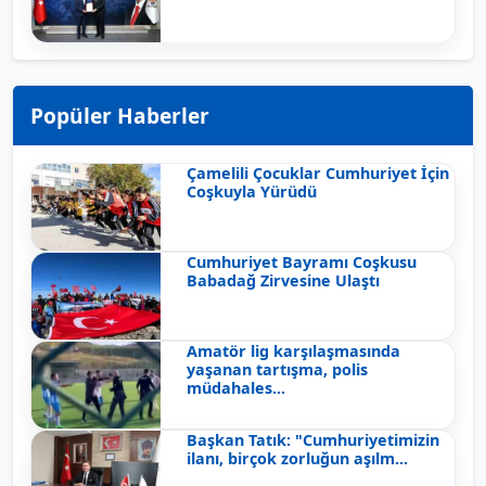
Popüler Haberler
Çamelili Çocuklar Cumhuriyet İçin
Coşkuyla Yürüdü
Cumhuriyet Bayramı Coşkusu
Babadağ Zirvesine Ulaştı
Amatör lig karşılaşmasında
yaşanan tartışma, polis
müdahales...
Başkan Tatık: "Cumhuriyetimizin
ilanı, birçok zorluğun aşılm...