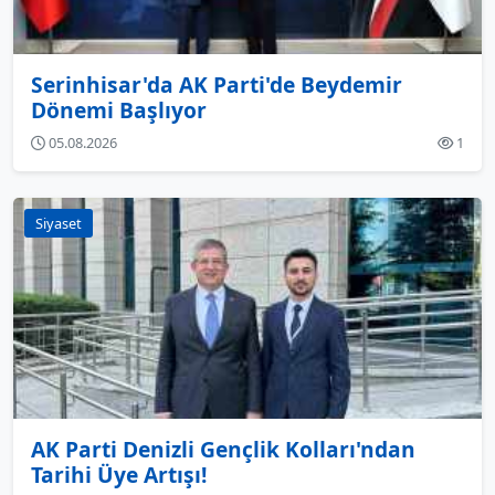
Serinhisar'da AK Parti'de Beydemir
Dönemi Başlıyor
05.08.2026
1
Siyaset
AK Parti Denizli Gençlik Kolları'ndan
Tarihi Üye Artışı!