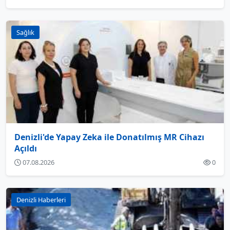
Sağlık
Denizli'de Yapay Zeka ile Donatılmış MR Cihazı
Açıldı
07.08.2026
0
Denizli Haberleri