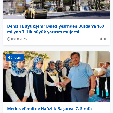
Denizli Büyükşehir Belediyesi’nden Buldan’a 160
milyon TL’lik büyük yatırım müjdesi
08.08.2026
0
Gündem
Merkezefendi'de Hafızlık Başarısı: 7. Sınıfa