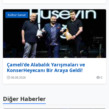
Kültür Sanat
Çameli'de Alabalık Yarışmaları ve
KonserHeyecanı Bir Araya Geldi!
08.08.2026
0
Diğer Haberler