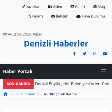
Yazarlar
Video
Galeri
Blog
Finans
İletişim
Hava Durumu
09 Ağustos 2026, Pazar
Denizli Haberler
Haber Portalı
Denizli Büyükşehir Belediyesi'nden Yeni Do
SON DAKİKA
Kültür Sanat
Asırlık 'Çörek Derme' Geleneği: Lezzetler Bir Araya Geldi