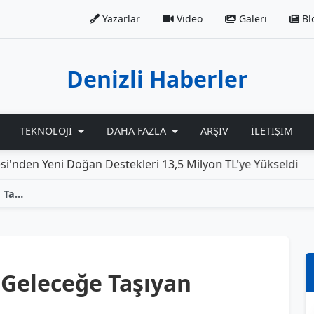
Yazarlar
Video
Galeri
Bl
Denizli Haberler
TEKNOLOJI
DAHA FAZLA
ARŞIV
İLETIŞIM
i Doğan Destekleri 13,5 Milyon TL'ye Yükseldi
Rolls-R
Ataların Tohumlarını Geleceğe Taşıyan Kavuncu Dede
 Geleceğe Taşıyan