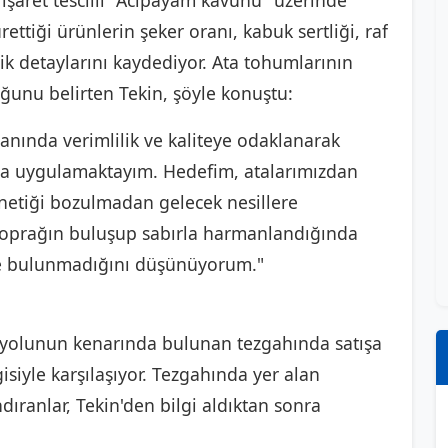
 işaret tescilli "Acıpayam kavunu" üzerinde
ettiği ürünlerin şeker oranı, kabuk sertliği, raf
 detaylarını kaydediyor. Ata tohumlarının
ğunu belirten Tekin, şöyle konuştu:
nında verimlilik ve kaliteye odaklanarak
ızda uygulamaktayım. Hedefim, atalarımızdan
genetiği bozulmadan gelecek nesillere
 toprağın buluşup sabırla harmanlandığında
ünde bulunmadığını düşünüyorum."
a yolunun kenarında bulunan tezgahında satışa
siyle karşılaşıyor. Tezgahında yer alan
ıranlar, Tekin'den bilgi aldıktan sonra