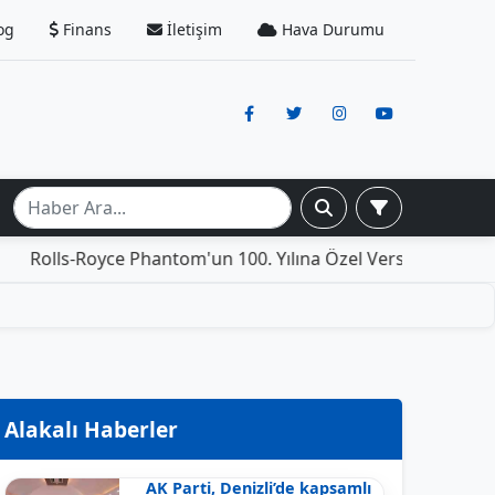
og
Finans
İletişim
Hava Durumu
oyce Phantom'un 100. Yılına Özel Versiyonu: İçinde Yaşamak
Alakalı Haberler
AK Parti, Denizli’de kapsamlı