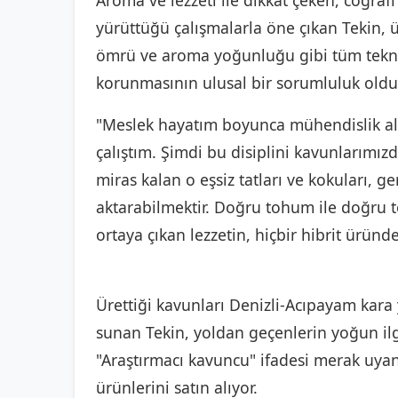
Aroma ve lezzeti ile dikkat çeken, coğrafi
yürüttüğü çalışmalarla öne çıkan Tekin, ür
ömrü ve aroma yoğunluğu gibi tüm teknik
korunmasının ulusal bir sorumluluk oldu
"Meslek hayatım boyunca mühendislik ala
çalıştım. Şimdi bu disiplini kavunlarım
miras kalan o eşsiz tatları ve kokuları, 
aktarabilmektir. Doğru tohum ile doğru
ortaya çıkan lezzetin, hiçbir hibrit ür
Ürettiği kavunları Denizli-Acıpayam kar
sunan Tekin, yoldan geçenlerin yoğun ilgi
"Araştırmacı kavuncu" ifadesi merak uyand
ürünlerini satın alıyor.