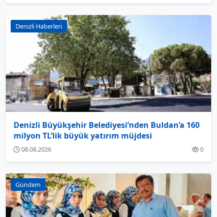
Denizli Haberleri
Denizli Büyükşehir Belediyesi’nden Buldan’a 160
milyon TL’lik büyük yatırım müjdesi
08.08.2026
0
Gündem