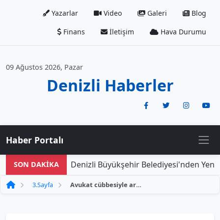
Yazarlar
Video
Galeri
Blog
Finans
İletişim
Hava Durumu
09 Ağustos 2026, Pazar
Denizli Haberler
Haber Portalı
Denizli Büyükşehir Belediyesi'nden Yeni Do
SON DAKİKA
3.Sayfa
Avukat cübbesiyle araç tanıtımı gerçekleştiren galericiden dikkat çekici açıklama: "Amacımız yalnızca farklı ve ilgi çekici bir tanıtım yapmak"