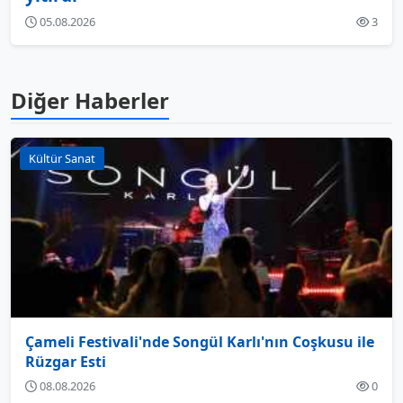
05.08.2026
3
Diğer Haberler
Kültür Sanat
Çameli Festivali'nde Songül Karlı'nın Coşkusu ile
Rüzgar Esti
08.08.2026
0