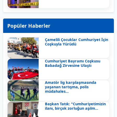
Popüler Haberler
Çamelili Çocuklar Cumhuriyet İçin
Coşkuyla Yürüdü
Cumhuriyet Bayramı Coşkusu
Babadağ Zirvesine Ulaştı
Amatör lig karşılaşmasında
yaşanan tartışma, polis
müdahales...
Başkan Tatık: "Cumhuriyetimizin
ilanı, birçok zorluğun aşılm...