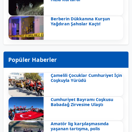
Berberin Dükkanına Kurşun
Yağdıran Şahıslar Kaçtı!
Popüler Haberler
Çamelili Çocuklar Cumhuriyet İçin
Coşkuyla Yürüdü
Cumhuriyet Bayramı Coşkusu
Babadağ Zirvesine Ulaştı
Amatör lig karşılaşmasında
yaşanan tartışma, polis