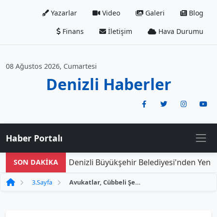
Yazarlar
Video
Galeri
Blog
Finans
İletişim
Hava Durumu
08 Ağustos 2026, Cumartesi
Denizli Haberler
Haber Portalı
Denizli Büyükşehir Belediyesi'nden Yeni Do
SON DAKİKA
3.Sayfa
Avukatlar, Cübbeli Şekilde Araç Tanıtımı Yapan Galericiye Suç Duyurusunda Bulundu