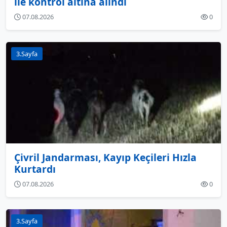
ile kontrol altına alındı
07.08.2026
0
3.Sayfa
Çivril Jandarması, Kayıp Keçileri Hızla
Kurtardı
07.08.2026
0
3.Sayfa