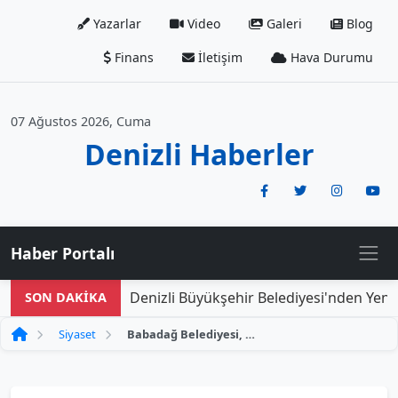
Yazarlar
Video
Galeri
Blog
Finans
İletişim
Hava Durumu
07 Ağustos 2026, Cuma
Denizli Haberler
Haber Portalı
Denizli Büyükşehir Belediyesi'nden Yeni D
SON DAKİKA
Siyaset
Babadağ Belediyesi, Halkına Kesintisiz Hizmet Vermeye Devam Ediyor