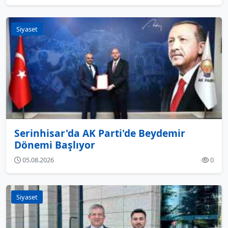
Siyaset
Serinhisar'da AK Parti'de Beydemir
Dönemi Başlıyor
05.08.2026
0
Siyaset