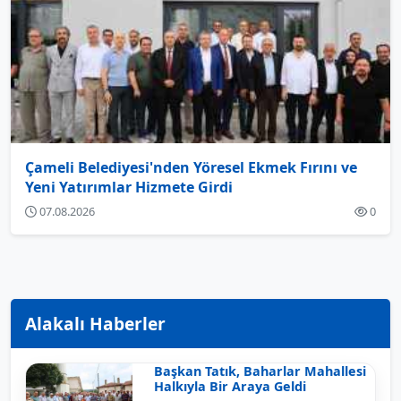
Çameli Belediyesi'nden Yöresel Ekmek Fırını ve
Yeni Yatırımlar Hizmete Girdi
07.08.2026
0
Alakalı Haberler
Başkan Tatık, Baharlar Mahallesi
Halkıyla Bir Araya Geldi