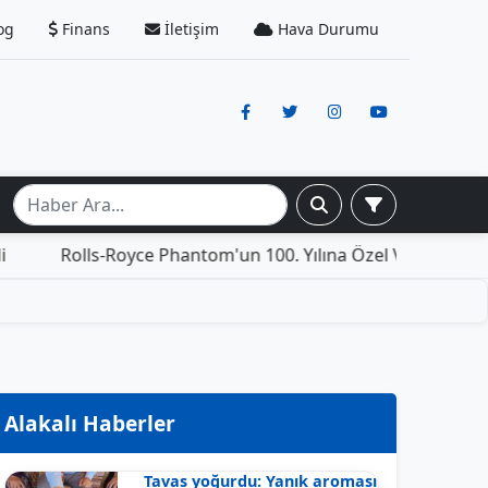
og
Finans
İletişim
Hava Durumu
olls-Royce Phantom'un 100. Yılına Özel Versiyonu: İçinde 
Alakalı Haberler
Tavas yoğurdu: Yanık aroması