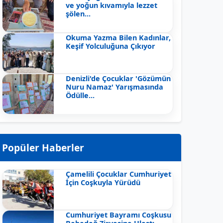
ve yoğun kıvamıyla lezzet
şölen...
Okuma Yazma Bilen Kadınlar,
Keşif Yolculuğuna Çıkıyor
Denizli'de Çocuklar 'Gözümün
Nuru Namaz' Yarışmasında
Ödülle...
Popüler Haberler
Çamelili Çocuklar Cumhuriyet
İçin Coşkuyla Yürüdü
Cumhuriyet Bayramı Coşkusu