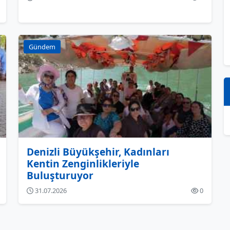
Gündem
Denizli Büyükşehir, Kadınları
Kentin Zenginlikleriyle
Buluşturuyor
31.07.2026
0