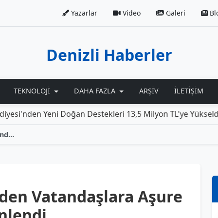
Yazarlar
Video
Galeri
Bl
Denizli Haberler
TEKNOLOJI
DAHA FAZLA
ARŞIV
İLETIŞIM
den Yeni Doğan Destekleri 13,5 Milyon TL'ye Yükseldi
R
Babadağ Belediyesi’nden Vatandaşlara Aşure İkramı Etkinliği Düzenlendi
nden Vatandaşlara Aşure
nlendi