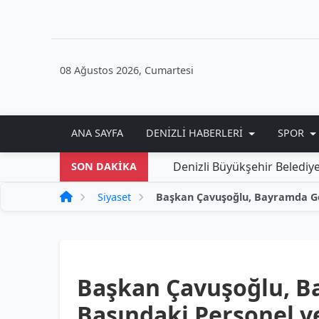
08 Ağustos 2026, Cumartesi
ANA SAYFA
DENIZLI HABERLERI
SPOR
Denizli Büyükşehir Belediyesi'nden Yen
SON DAKİKA
Siyaset
Başkan Çavuşoğlu, B
Başındaki Personel v