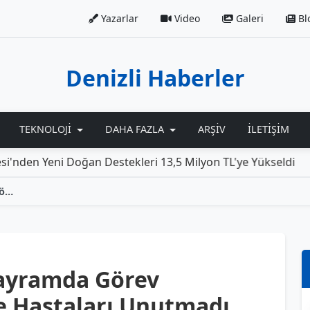
Yazarlar
Video
Galeri
Bl
Denizli Haberler
TEKNOLOJI
DAHA FAZLA
ARŞIV
İLETIŞIM
i Doğan Destekleri 13,5 Milyon TL'ye Yükseldi
Rolls-R
Başkan Çavuşoğlu, Bayramda Görev Başındaki Personel ve Hastaları Unutmadı
ayramda Görev
e Hastaları Unutmadı