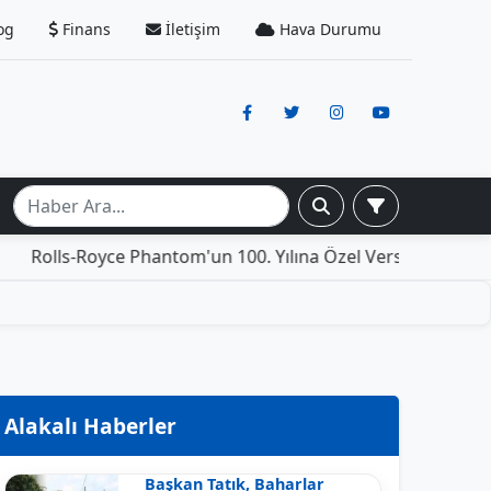
og
Finans
İletişim
Hava Durumu
oyce Phantom'un 100. Yılına Özel Versiyonu: İçinde Yaşamak
Alakalı Haberler
Başkan Tatık, Baharlar