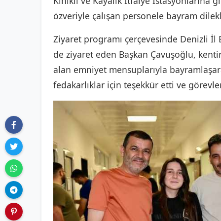
Kınıklı ve Kayalık İtfaiye İstasyonlarına
özveriyle çalışan personele bayram dilekle
Ziyaret programı çerçevesinde Denizli 
de ziyaret eden Başkan Çavuşoğlu, kent
alan emniyet mensuplarıyla bayramlaşarak
fedakarlıklar için teşekkür etti ve görevle