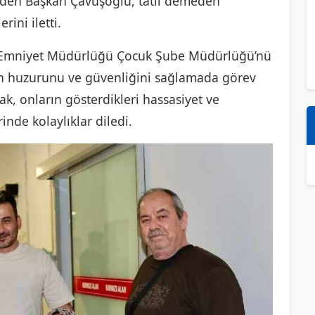
 giden Başkan Çavuşoğlu, tatil demeden
rini iletti.
İl Emniyet Müdürlüğü Çocuk Şube Müdürlüğü’nü
in huzurunu ve güvenliğini sağlamada görev
, onların gösterdikleri hassasiyet ve
rinde kolaylıklar diledi.