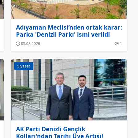
Adıyaman Meclisi’nden ortak karar:
Parka 'Denizli Parkı' ismi verildi
05.08.2026
1
Siyaset
AK Parti Denizli Gençlik
Kolları'ndan Tarihi Üye Artışı!