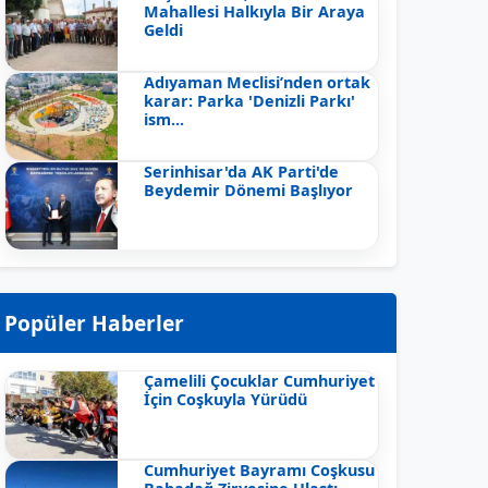
Mahallesi Halkıyla Bir Araya
Geldi
Adıyaman Meclisi’nden ortak
karar: Parka 'Denizli Parkı'
ism...
Serinhisar'da AK Parti'de
Beydemir Dönemi Başlıyor
Popüler Haberler
Çamelili Çocuklar Cumhuriyet
İçin Coşkuyla Yürüdü
Cumhuriyet Bayramı Coşkusu