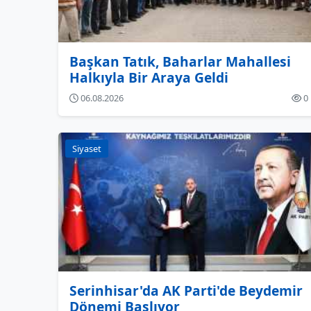
Başkan Tatık, Baharlar Mahallesi
Halkıyla Bir Araya Geldi
06.08.2026
0
Siyaset
Serinhisar'da AK Parti'de Beydemir
Dönemi Başlıyor