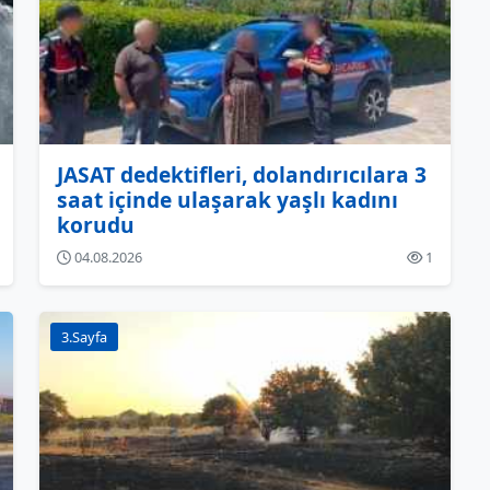
JASAT dedektifleri, dolandırıcılara 3
saat içinde ulaşarak yaşlı kadını
korudu
04.08.2026
1
3.Sayfa