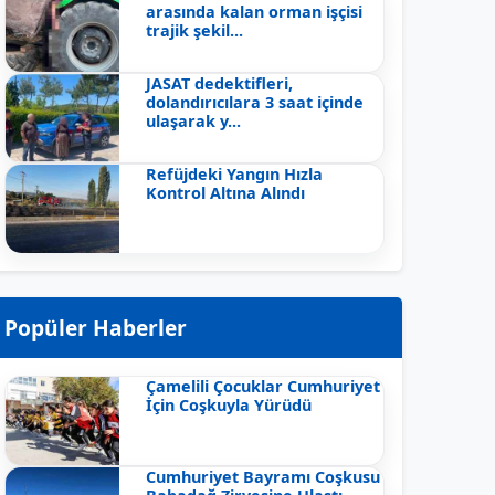
arasında kalan orman işçisi
trajik şekil...
JASAT dedektifleri,
dolandırıcılara 3 saat içinde
ulaşarak y...
Refüjdeki Yangın Hızla
Kontrol Altına Alındı
Popüler Haberler
Çamelili Çocuklar Cumhuriyet
İçin Coşkuyla Yürüdü
Cumhuriyet Bayramı Coşkusu