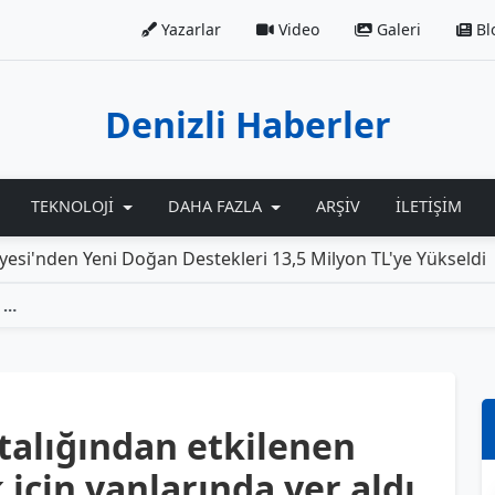
Yazarlar
Video
Galeri
Bl
Denizli Haberler
TEKNOLOJI
DAHA FAZLA
ARŞIV
İLETIŞIM
 Yeni Doğan Destekleri 13,5 Milyon TL'ye Yükseldi
Roll
Başkan Dere, şap hastalığından etkilenen ailelere destek olmak için yanlarında yer aldı
talığından etkilenen
 için yanlarında yer aldı