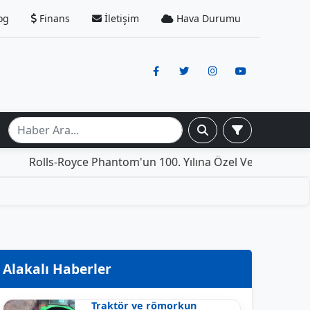
og
Finans
İletişim
Hava Durumu
s-Royce Phantom'un 100. Yılına Özel Versiyonu: İçinde Yaş
Alakalı Haberler
Traktör ve römorkun