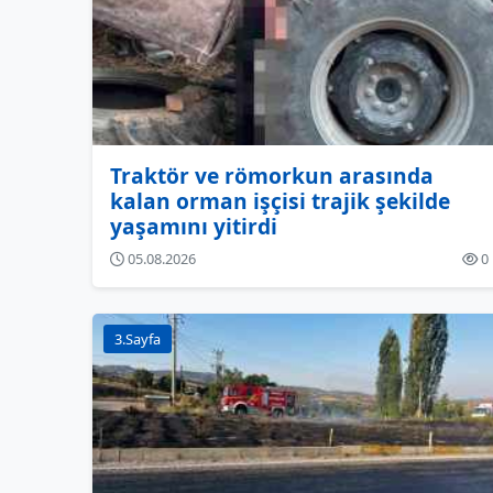
Traktör ve römorkun arasında
kalan orman işçisi trajik şekilde
yaşamını yitirdi
05.08.2026
0
3.Sayfa