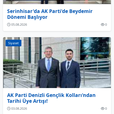
Serinhisar'da AK Parti'de Beydemir
Dönemi Başlıyor
05.08.2026
0
Siyaset
AK Parti Denizli Gençlik Kolları'ndan
Tarihi Üye Artışı!
03.08.2026
0