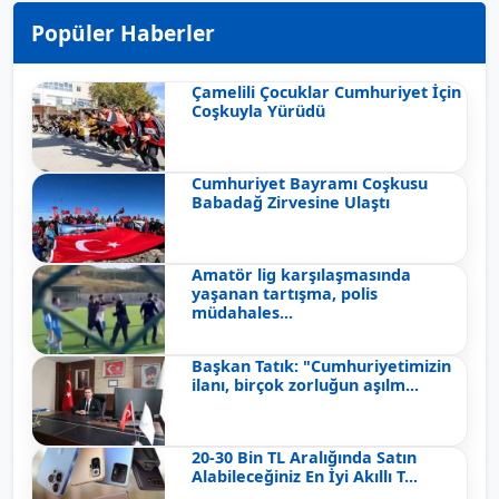
Popüler Haberler
Çamelili Çocuklar Cumhuriyet İçin
Coşkuyla Yürüdü
Cumhuriyet Bayramı Coşkusu
Babadağ Zirvesine Ulaştı
Amatör lig karşılaşmasında
yaşanan tartışma, polis
müdahales...
Başkan Tatık: "Cumhuriyetimizin
ilanı, birçok zorluğun aşılm...
20-30 Bin TL Aralığında Satın
Alabileceğiniz En İyi Akıllı T...