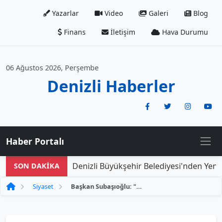
Yazarlar
Video
Galeri
Blog
Finans
İletişim
Hava Durumu
06 Ağustos 2026, Perşembe
Denizli Haberler
Haber Portalı
Denizli Büyükşehir Belediyesi'nden Yeni D
SON DAKİKA
Siyaset
Başkan Subaşıoğlu: "Halkımıza Zulüm Yapmayın"