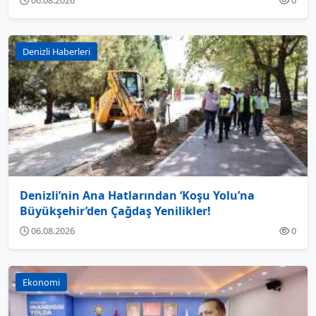
06.08.2026
0
Denizli Haberleri
Denizli’nin Ana Hatlarından ‘Koşu Yolu’na
Büyükşehir’den Çağdaş Yenilikler!
06.08.2026
0
Ekonomi