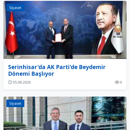
Siyaset
Serinhisar'da AK Parti'de Beydemir
Dönemi Başlıyor
05.08.2026
0
Siyaset