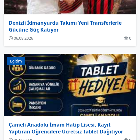
Denizli İdmanyurdu Takımı Yeni Transferlerle
Gücüne Güç Katıyor
06.08.2026
0
Eğitim
Çameli Anadolu İmam Hatip Lisesi, Kayıt
Yaptıran Öğrencilere Ücretsiz Tablet Dağıtıyor