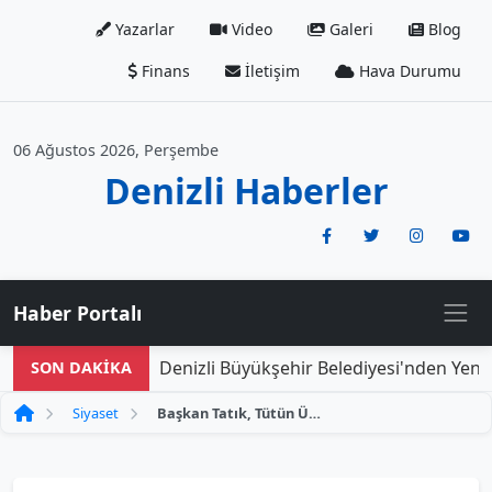
Yazarlar
Video
Galeri
Blog
Finans
İletişim
Hava Durumu
06 Ağustos 2026, Perşembe
Denizli Haberler
Haber Portalı
Denizli Büyükşehir Belediyesi'nden Yeni Do
SON DAKİKA
Siyaset
Başkan Tatık, Tütün Üreticileriyle Sabah Buluşması Gerçekleştirdi