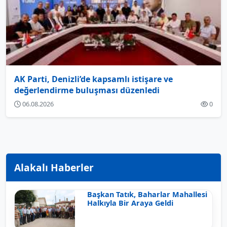
AK Parti, Denizli’de kapsamlı istişare ve
değerlendirme buluşması düzenledi
06.08.2026
0
Alakalı Haberler
Başkan Tatık, Baharlar Mahallesi
Halkıyla Bir Araya Geldi