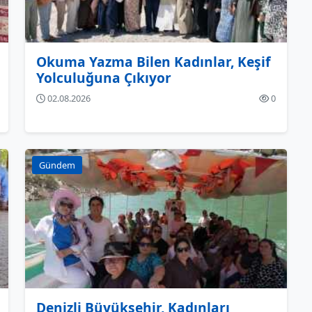
Okuma Yazma Bilen Kadınlar, Keşif
Yolculuğuna Çıkıyor
02.08.2026
0
Gündem
Denizli Büyükşehir, Kadınları