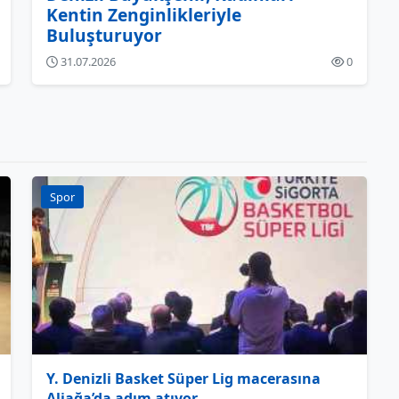
Kentin Zenginlikleriyle
Buluşturuyor
31.07.2026
0
Spor
Y. Denizli Basket Süper Lig macerasına
Aliağa’da adım atıyor