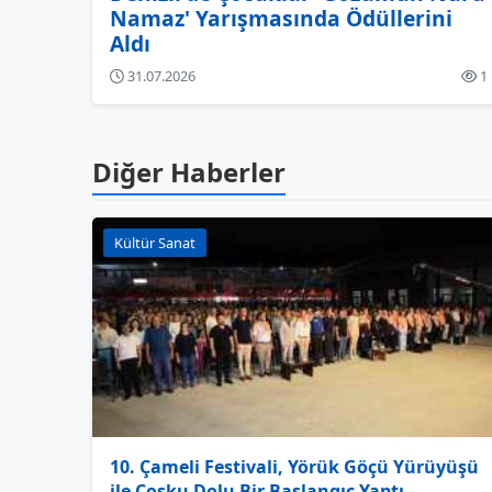
Namaz' Yarışmasında Ödüllerini
Aldı
31.07.2026
1
Diğer Haberler
Kültür Sanat
10. Çameli Festivali, Yörük Göçü Yürüyüşü
ile Coşku Dolu Bir Başlangıç Yaptı