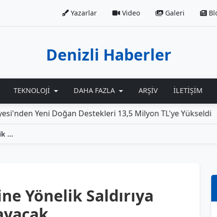
Yazarlar
Video
Galeri
Bl
Denizli Haberler
TEKNOLOJI
DAHA FAZLA
ARŞIV
İLETIŞIM
Yeni Doğan Destekleri 13,5 Milyon TL'ye Yükseldi
Roll
Başkan Tatık ve Ailesine Yönelik Saldırıya Tepki: Cevapsız Kalmayacak
ine Yönelik Saldırıya
ayacak