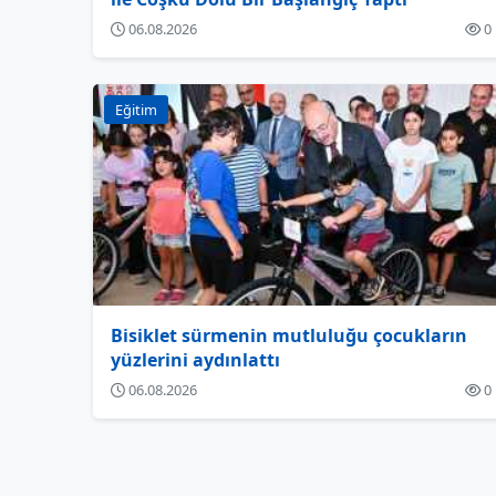
06.08.2026
0
Eğitim
Bisiklet sürmenin mutluluğu çocukların
yüzlerini aydınlattı
06.08.2026
0