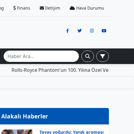
og
Finans
İletişim
Hava Durumu
s-Royce Phantom'un 100. Yılına Özel Versiyonu: İçinde Yaşa
Alakalı Haberler
Tavas yoğurdu: Yanık aroması