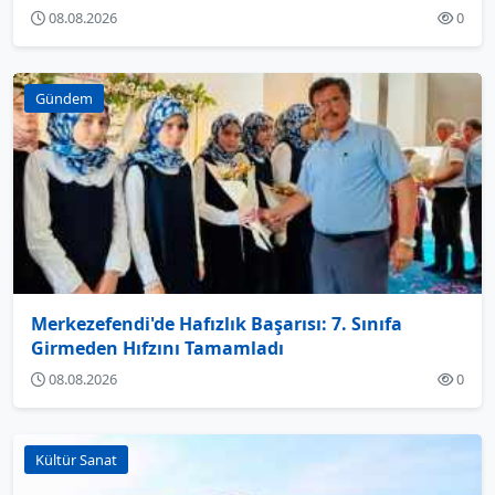
08.08.2026
0
Gündem
Merkezefendi'de Hafızlık Başarısı: 7. Sınıfa
Girmeden Hıfzını Tamamladı
08.08.2026
0
Kültür Sanat