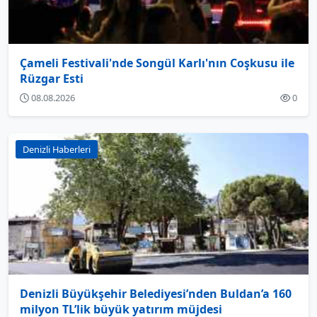
Çameli Festivali'nde Songül Karlı'nın Coşkusu ile
Rüzgar Esti
08.08.2026
0
Denizli Haberleri
Denizli Büyükşehir Belediyesi’nden Buldan’a 160
milyon TL’lik büyük yatırım müjdesi