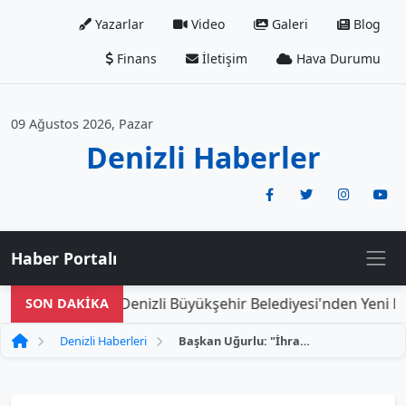
Yazarlar
Video
Galeri
Blog
Finans
İletişim
Hava Durumu
09 Ağustos 2026, Pazar
Denizli Haberler
Haber Portalı
Denizli Büyükşehir Belediyesi'nden Yeni Doğa
SON DAKİKA
Denizli Haberleri
Başkan Uğurlu: "İhracatın Güçlenmesi, Sürdürülebilir Büyüme İçin Hayati Öneme Sahip"