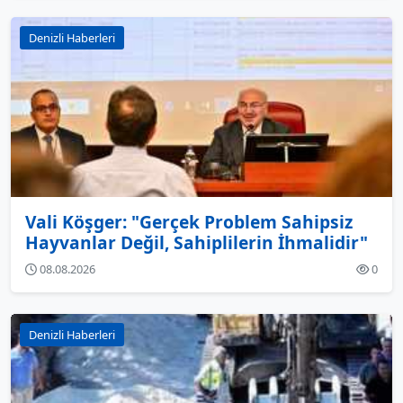
Denizli Haberleri
Vali Köşger: "Gerçek Problem Sahipsiz
Hayvanlar Değil, Sahiplilerin İhmalidir"
08.08.2026
0
Denizli Haberleri