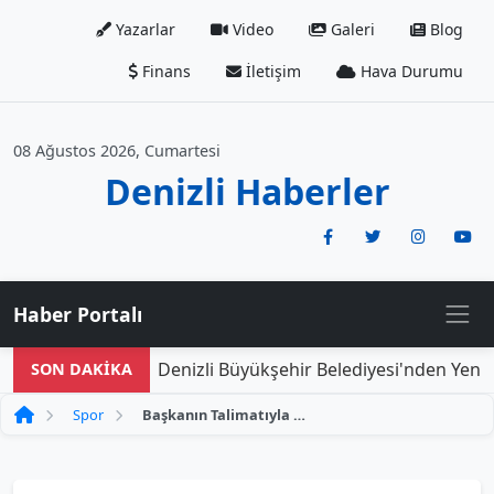
Yazarlar
Video
Galeri
Blog
Finans
İletişim
Hava Durumu
08 Ağustos 2026, Cumartesi
Denizli Haberler
Haber Portalı
Denizli Büyükşehir Belediyesi'nden Yeni Do
SON DAKİKA
Spor
Başkanın Talimatıyla Sporcu ve Antrenörlerin Odaları Acil Olarak Boşaltıldı