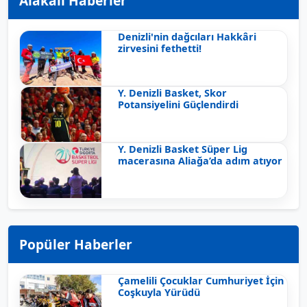
Alakalı Haberler
Denizli'nin dağcıları Hakkâri
zirvesini fethetti!
Y. Denizli Basket, Skor
Potansiyelini Güçlendirdi
Y. Denizli Basket Süper Lig
macerasına Aliağa’da adım atıyor
Popüler Haberler
Çamelili Çocuklar Cumhuriyet İçin
Coşkuyla Yürüdü