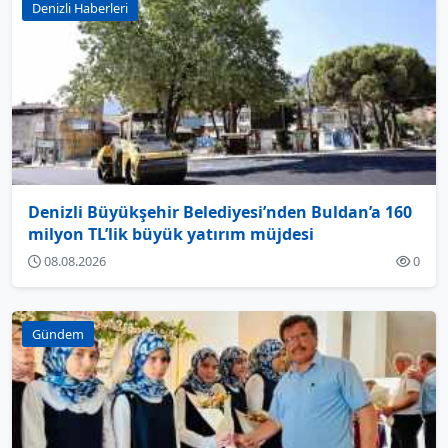
Denizli Haberleri
Denizli Büyükşehir Belediyesi’nden Buldan’a 160
milyon TL’lik büyük yatırım müjdesi
08.08.2026
0
Gündem