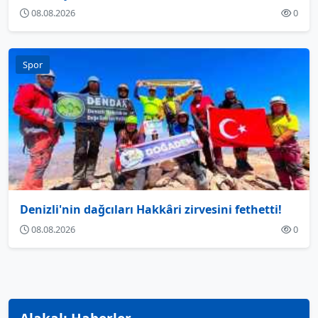
08.08.2026
0
Spor
Denizli'nin dağcıları Hakkâri zirvesini fethetti!
08.08.2026
0