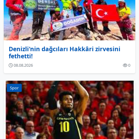
Denizli'nin dağcıları Hakkâri zirvesini
fethetti!
08.08.2026
0
Spor