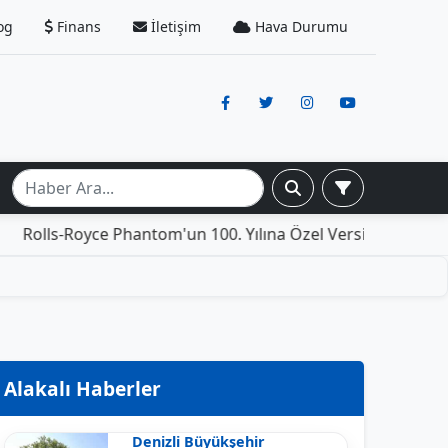
og
Finans
İletişim
Hava Durumu
ce Phantom'un 100. Yılına Özel Versiyonu: İçinde Yaşamak İ
Alakalı Haberler
Denizli Büyükşehir