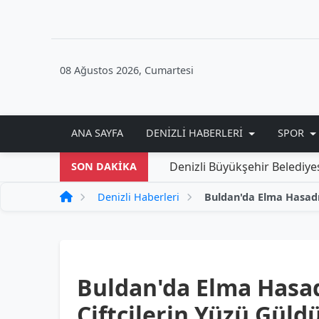
08 Ağustos 2026, Cumartesi
ANA SAYFA
DENIZLI HABERLERI
SPOR
Denizli Büyükşehir Belediyesi'nden Yeni 
SON DAKİKA
Denizli Haberleri
Buldan'da Elma Hasadı
Çiftçilerin Yüzü Güld