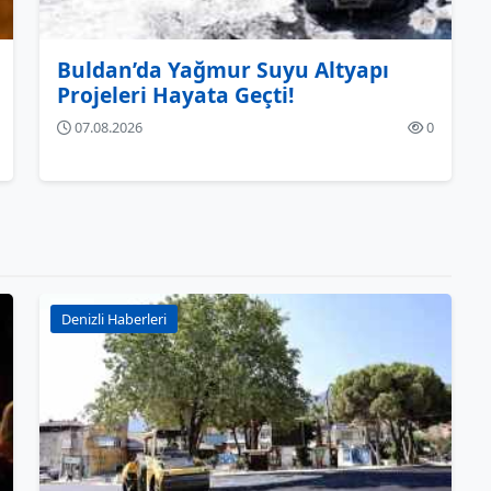
Buldan’da Yağmur Suyu Altyapı
Projeleri Hayata Geçti!
07.08.2026
0
Denizli Haberleri