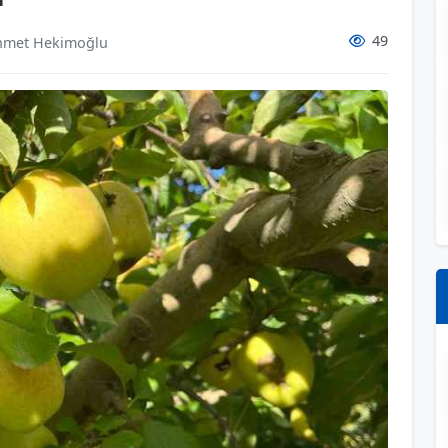
49
met Hekimoğlu