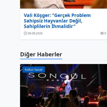
Vali Köşger: "Gerçek Problem
Sahipsiz Hayvanlar Değil,
Sahiplilerin İhmalidir"
08.08.2026
0
Diğer Haberler
Kültür Sanat