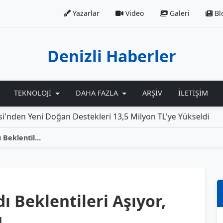
Yazarlar
Video
Galeri
Bl
Denizli Haberler
TEKNOLOJI
DAHA FAZLA
ARŞIV
İLETIŞIM
Doğan Destekleri 13,5 Milyon TL'ye Yükseldi
Rolls-Roy
Buldan'da Elma Hasadı Beklentileri Aşıyor, Çiftçilerin Yüzü Güldü
 Beklentileri Aşıyor,
ü