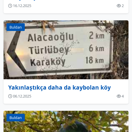
16.12.2025
2
Buldan
Yakınlaştıkça daha da kaybolan köy
06.12.2025
4
Buldan