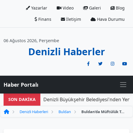
Yazarlar
Video
Galeri
Blog
Finans
İletişim
Hava Durumu
06 Ağustos 2026, Perşembe
Denizli Haberler
Haber Portalı
Denizli Büyükşehir Belediyesi'nden Yeni D
SON DAKİKA
Denizli Haberleri
Buldan
Buldan'da Müftülük Tarafından Anı Ormanı İğda Edildi