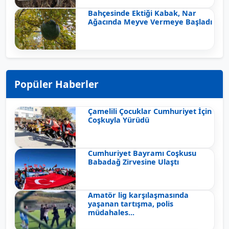
Bahçesinde Ektiği Kabak, Nar
Ağacında Meyve Vermeye Başladı
Popüler Haberler
Çamelili Çocuklar Cumhuriyet İçin
Coşkuyla Yürüdü
Cumhuriyet Bayramı Coşkusu
Babadağ Zirvesine Ulaştı
Amatör lig karşılaşmasında
yaşanan tartışma, polis
müdahales...