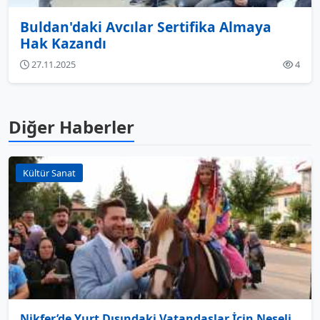
Buldan'daki Avcılar Sertifika Almaya
Hak Kazandı
27.11.2025
4
Diğer Haberler
Kültür Sanat
Nikfer’de Yurt Dışındaki Vatandaşlar İçin Neşeli