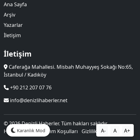
Ana Sayfa
Arşiv
Yazarlar
İletişim
İletişim
Caferağa Mahallesi. Misbah Muhayyeş Sokağı No:65,
İstanbul / Kadıköy
+90 212 207 07 76
info@denizlihaberler.net
© 2026 Denizli Haberler. Tüm hakları saklıdır.
A-
A
A+
Karanlık Mod
Hakkımızda
Kullanım Koşulları
Gizlilik Politikası