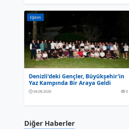
Eğitim
Denizli'deki Gençler, Büyükşehir’in
Yaz Kampında Bir Araya Geldi
04.08.2026
0
Diğer Haberler