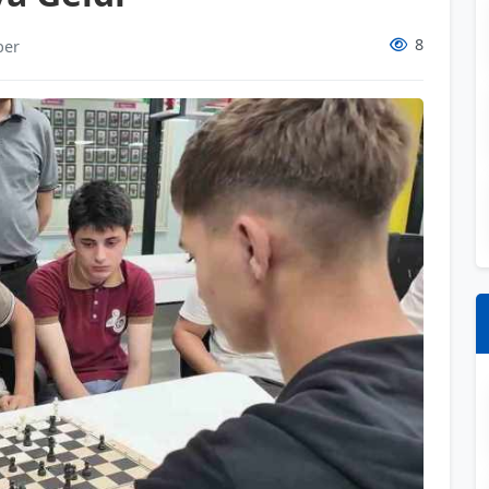
8
ber