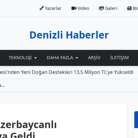
Yazarlar
Video
Galeri
Bl
Denizli Haberler
TEKNOLOJI
DAHA FAZLA
ARŞIV
İLETIŞIM
eni Doğan Destekleri 13,5 Milyon TL'ye Yükseldi
Rolls
Çamelili Öğrenciler, Azerbaycanlı Kardeşleriyle Bir Araya Geldi
Azerbaycanlı
ya Geldi