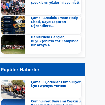
çocukların yüzlerini aydınlattı
Çameli Anadolu İmam Hatip
Lisesi, Kayıt Yaptıran
Öğrencilere...
Denizli'deki Gençler,
Büyükşehir’in Yaz Kampında
Bir Araya G...
Popüler Haberler
Çamelili Çocuklar Cumhuriyet
İçin Coşkuyla Yürüdü
Cumhuriyet Bayramı Coşkusu