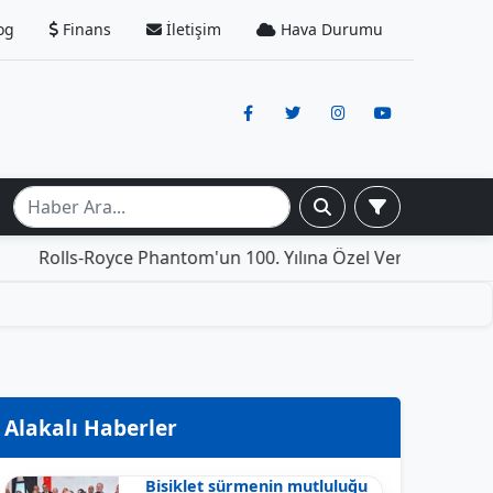
og
Finans
İletişim
Hava Durumu
-Royce Phantom'un 100. Yılına Özel Versiyonu: İçinde Yaşa
Alakalı Haberler
Bisiklet sürmenin mutluluğu