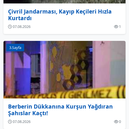
Çivril Jandarması, Kayıp Keçileri Hızla
Kurtardı
07.08.2026
1
3.Sayfa
Berberin Dükkanına Kurşun Yağdıran
Şahıslar Kaçtı!
07.08.2026
0