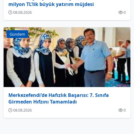
milyon TL’lik büyük yatırım müjdesi
08.08.2026
0
Gündem
Merkezefendi'de Hafızlık Başarısı: 7. Sınıfa
Girmeden Hıfzını Tamamladı
08.08.2026
0