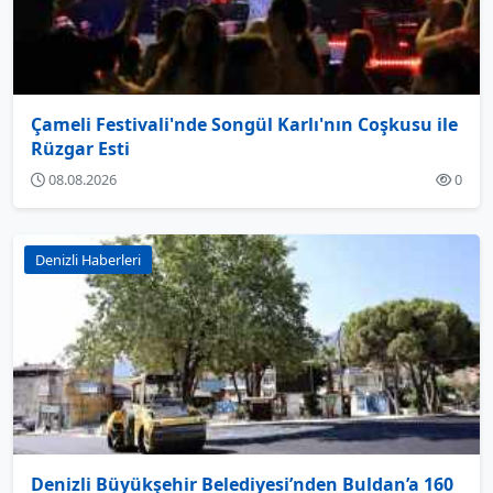
Çameli Festivali'nde Songül Karlı'nın Coşkusu ile
Rüzgar Esti
08.08.2026
0
Denizli Haberleri
Denizli Büyükşehir Belediyesi’nden Buldan’a 160