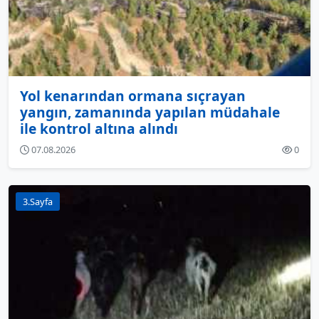
Yol kenarından ormana sıçrayan
yangın, zamanında yapılan müdahale
ile kontrol altına alındı
07.08.2026
0
3.Sayfa