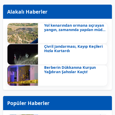
Alakalı Haberler
Yol kenarından ormana sıçrayan
yangın, zamanında yapılan müd...
Çivril Jandarması, Kayıp Keçileri
Hızla Kurtardı
Berberin Dükkanına Kurşun
Yağdıran Şahıslar Kaçtı!
Popüler Haberler