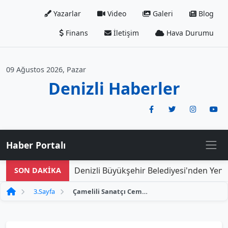
Yazarlar
Video
Galeri
Blog
Finans
İletişim
Hava Durumu
09 Ağustos 2026, Pazar
Denizli Haberler
Haber Portalı
Denizli Büyükşehir Belediyesi'nden Yeni D
SON DAKİKA
3.Sayfa
Çamelili Sanatçı Cemil Çağdaş, Ebedi Yolculuğuna Uğurlandı