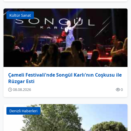
Kültür Sanat
Çameli Festivali'nde Songül Karlı'nın Coşkusu ile
Rüzgar Esti
08.08.2026
0
Denizli Haberleri