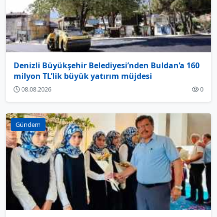
Denizli Büyükşehir Belediyesi’nden Buldan’a 160
milyon TL’lik büyük yatırım müjdesi
08.08.2026
0
Gündem