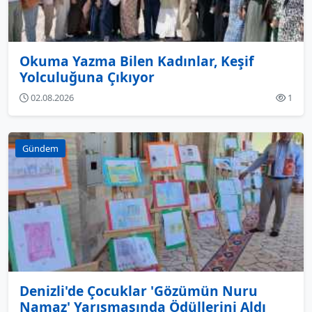
Okuma Yazma Bilen Kadınlar, Keşif
Yolculuğuna Çıkıyor
02.08.2026
1
Gündem
Denizli'de Çocuklar 'Gözümün Nuru
Namaz' Yarışmasında Ödüllerini Aldı