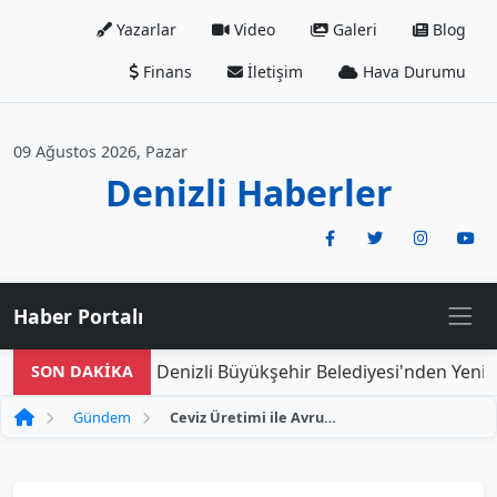
Yazarlar
Video
Galeri
Blog
Finans
İletişim
Hava Durumu
09 Ağustos 2026, Pazar
Denizli Haberler
Haber Portalı
Denizli Büyükşehir Belediyesi'nden Yeni Do
SON DAKİKA
Gündem
Ceviz Üretimi ile Avrupa'daki Gelirini Geride Bırakan Çiftçi Başarı Hikayesi