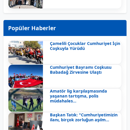
Popüler Haberler
Çamelili Çocuklar Cumhuriyet İçin
Coşkuyla Yürüdü
Cumhuriyet Bayramı Coşkusu
Babadağ Zirvesine Ulaştı
Amatör lig karşılaşmasında
yaşanan tartışma, polis
müdahales...
Başkan Tatık: "Cumhuriyetimizin
ilanı, birçok zorluğun aşılm...