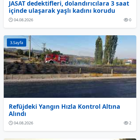
JASAT dedektifleri, dolandırıcılara 3 saat
içinde ulaşarak yaşlı kadını korudu
04.08.2026
0
3.Sayfa
Refüjdeki Yangın Hızla Kontrol Altına
Alındı
04.08.2026
2