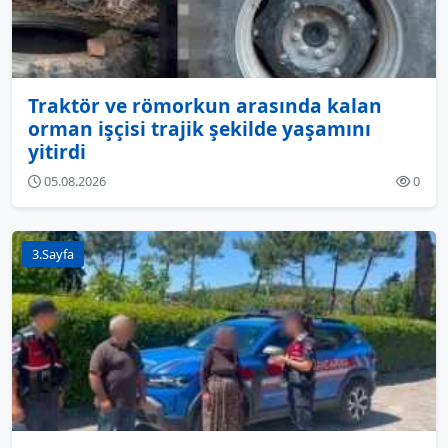
Traktör ve römorkun arasında kalan
orman işçisi trajik şekilde yaşamını
yitirdi
05.08.2026
0
3.Sayfa