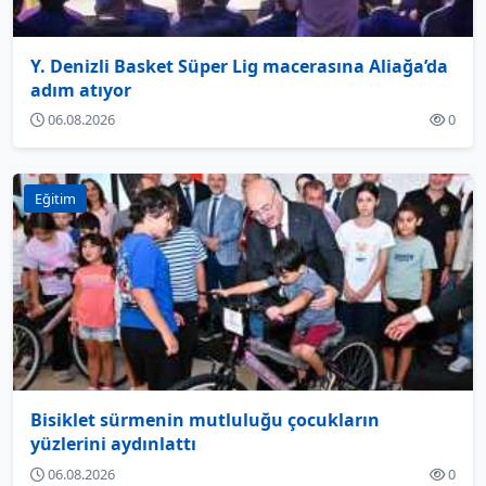
Y. Denizli Basket Süper Lig macerasına Aliağa’da
adım atıyor
06.08.2026
0
Eğitim
Bisiklet sürmenin mutluluğu çocukların
yüzlerini aydınlattı
06.08.2026
0