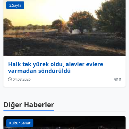
3.Sayfa
Halk tek yürek oldu, alevler evlere
varmadan söndürüldü
04.08.2026
0
Diğer Haberler
Kültür Sanat