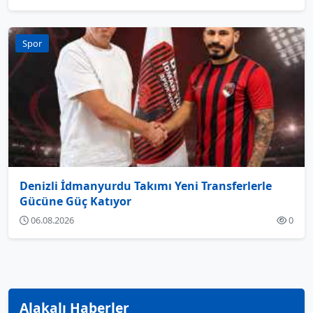
Spor
Denizli İdmanyurdu Takımı Yeni Transferlerle
Gücüne Güç Katıyor
06.08.2026
0
Alakalı Haberler