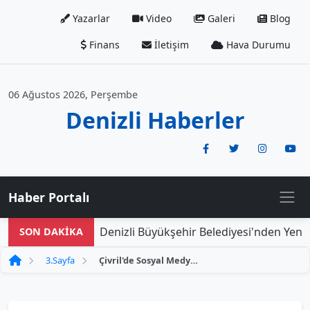
Yazarlar
Video
Galeri
Blog
Finans
İletişim
Hava Durumu
06 Ağustos 2026, Perşembe
Denizli Haberler
Haber Portalı
Denizli Büyükşehir Belediyesi'nden Yeni Do
SON DAKİKA
3.Sayfa
Çivril'de Sosyal Medya Paylaşımı Nedeniyle 1 Kişi Gözaltına Alındı ve Tutuklandı